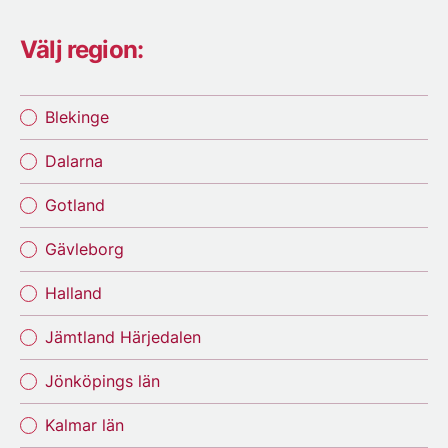
Välj region:
Blekinge
Dalarna
Gotland
Gävleborg
Halland
Jämtland Härjedalen
Jönköpings län
Kalmar län