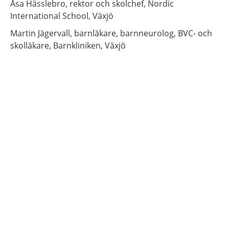
Åsa
Hässlebro,
rektor och skolchef,
Nordic
International School,
Växjö
Martin
Jägervall,
barnläkare, barnneurolog, BVC- och
skolläkare,
Barnkliniken,
Växjö