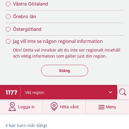
Västra Götaland
Örebro län
Östergötland
Jag vill inte se någon regional information
Obs! Detta val innebär att du inte ser regionalt innehåll
och viktig information som gäller just din region.
Stäng regionsväljaren
Stäng
Välj
region
Till startsidan för 1177
på 1177.se
på 1177.se
Meny
Logga in
Hitta vård
När barn mår dåligt