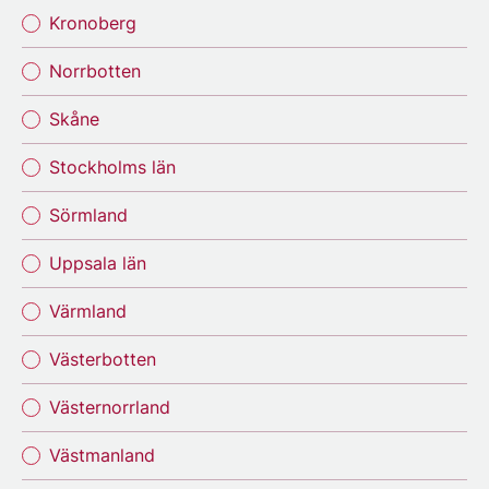
Kronoberg
Norrbotten
Skåne
Stockholms län
Sörmland
Uppsala län
Värmland
Västerbotten
Västernorrland
Västmanland