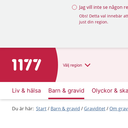
Jag vill inte se någon 
Obs! Detta val innebär att
just din region.
Till startsidan för 1177
Välj
region
Liv & hälsa
Barn & gravid
Olyckor & sk
Du är här:
Start
Barn & gravid
Graviditet
Om grav