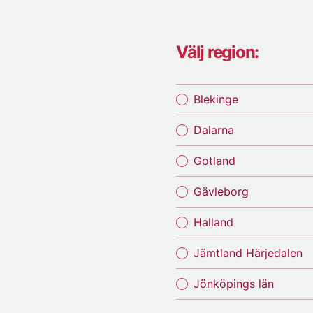
Välj region:
Blekinge
Dalarna
Gotland
Gävleborg
Halland
Jämtland Härjedalen
Jönköpings län