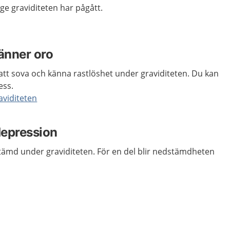
nge graviditeten har pågått.
änner oro
t att sova och känna rastlöshet under graviditeten. Du kan
ess.
aviditeten
depression
dstämd under graviditeten. För en del blir nedstämdheten