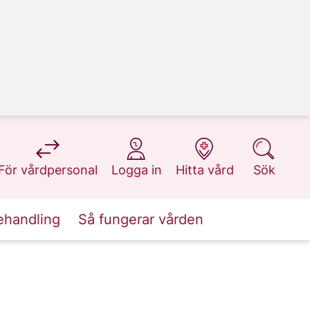
på 1177.se
på 1177.se
på 1177.se
på 1177.se
För vårdpersonal
Logga in
Hitta vård
Sök
ehandling
Så fungerar vården