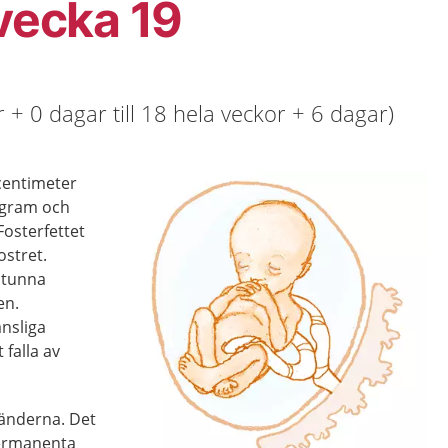
 vecka 19
 + 0 dagar till 18 hela veckor + 6 dagar)
 centimeter
0 gram och
Fosterfettet
ostret.
å tunna
en.
nsliga
falla av
tänderna. Det
permanenta