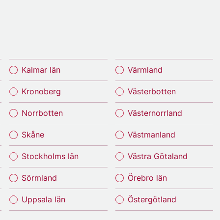
Kalmar län
Värmland
Kronoberg
Västerbotten
Norrbotten
Västernorrland
Skåne
Västmanland
Stockholms län
Västra Götaland
Sörmland
Örebro län
Uppsala län
Östergötland