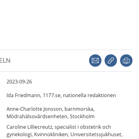
Dela via mejl
Kopiera län
Skr
KELN
2023-09-26
Ida
Friedmann,
1177.se, nationella redaktionen
Anne-Charlotte
Jonsson,
barnmorska,
Mödrahälsovårdsenheten,
Stockholm
Caroline
Lilliecreutz,
specialist i obstetrik och
gynekologi,
Kvinnokliniken, Universitetssjukhuset,