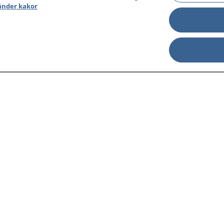
änder kakor
sjukdomar och
Other languages