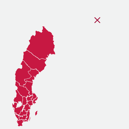
Stäng regionsvälj