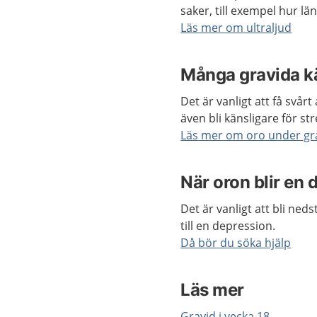
saker, till exempel hur lä
Läs mer om ultraljud
Många gravida k
Det är vanligt att få svår
även bli känsligare för str
Läs mer om oro under gr
När oron blir en 
Det är vanligt att bli ne
till en depression.
Då bör du söka hjälp
Läs mer
Gravid i vecka 18