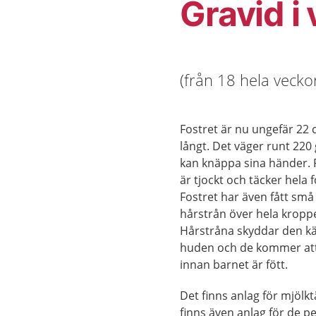
Gravid i
(från 18 hela veckor
Fostret är nu ungefär 22
långt. Det väger runt 22
kan knäppa sina händer. 
är tjockt och täcker hela f
Fostret har även fått sm
hårstrån över hela kropp
Hårstråna skyddar den kä
huden och de kommer att 
innan barnet är fött.
Det finns anlag för mjölk
finns även anlag för de 