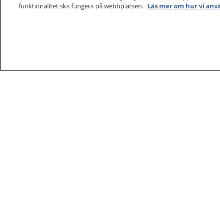
funktionalitet ska fungera på webbplatsen.
Läs mer om hur vi anv
1177
–
tryggt om din hälsa och vård
På 1177.se får du råd om hälsa och information om 