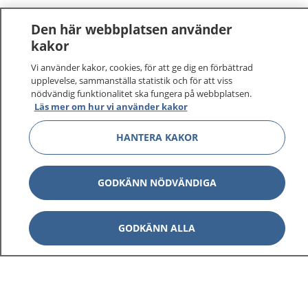
Den här webbplatsen använder
kakor
Vi använder kakor, cookies, för att ge dig en förbättrad
upplevelse, sammanställa statistik och för att viss
nödvändig funktionalitet ska fungera på webbplatsen.
Läs mer om hur vi använder kakor
HANTERA KAKOR
1177
–
tryggt om din hälsa och vård
På 1177.se får du råd om hälsa och information om
GODKÄNN NÖDVÄNDIGA
sjukdomar och vilka mottagningar du kan kontakta.
Logga in för att läsa din journal och göra dina
vårdärenden. Ring telefonnummer 1177 för
GODKÄNN ALLA
sjukvårdsrådgivning dygnet runt.
1177 ger dig råd när du vill må bättre.