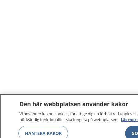
Den här webbplatsen använder kakor
Vi använder kakor, cookies, för att ge dig en förbättrad upplevelse
nödvändig funktionalitet ska fungera på webbplatsen.
Läs mer
HANTERA KAKOR
GO