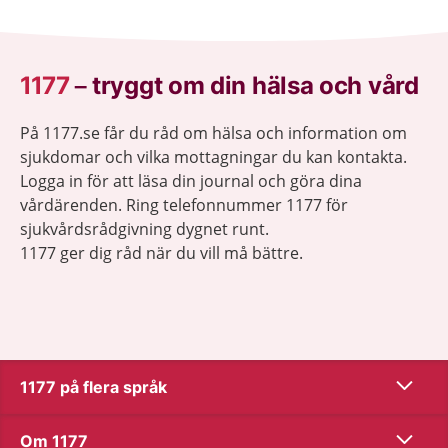
1177
–
tryggt om din hälsa och vård
På 1177.se får du råd om hälsa och information om
sjukdomar och vilka mottagningar du kan kontakta.
Logga in för att läsa din journal och göra dina
vårdärenden. Ring telefonnummer 1177 för
sjukvårdsrådgivning dygnet runt.
1177 ger dig råd när du vill må bättre.
Show co
1177 på flera språk
Show co
Om 1177