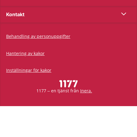
Show co
Kontakt
Behandling av personuppgifter
Hantering av kakor
Inställningar för kakor
1177 – en tjänst från
Inera.