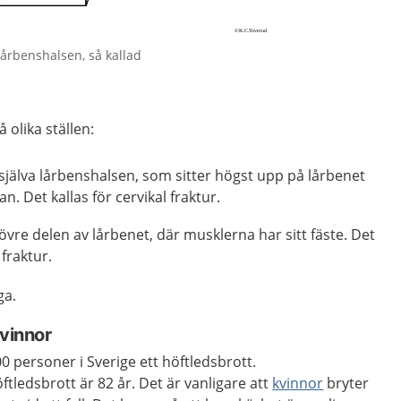
lårbenshalsen, så kallad
 olika ställen:
själva lårbenshalsen, som sitter högst upp på lårbenet
n. Det kallas för cervikal fraktur.
vre delen av lårbenet, där musklerna har sitt fäste. Det
 fraktur.
ga.
kvinnor
0 personer i Sverige ett höftledsbrott.
tledsbrott är 82 år. Det är vanligare att
kvinnor
bryter