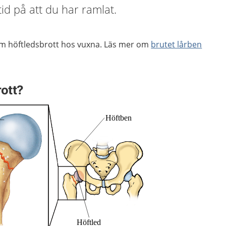
ltid på att du har ramlat.
om höftledsbrott hos vuxna. Läs mer om
brutet lårben
rott?