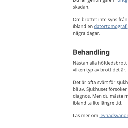
Du får genomgå en
rönt
skadan.
Om brottet inte syns frå
ibland en
datortomografi
några dagar.
Behandling
Nästan alla höftledsbrot
vilken typ av brott det är,
Det är ofta svårt för sj
bli av. Sjukhuset försöker
diagnos. Men du måste må
ibland ta lite längre tid.
Läs mer om
levnadsvano