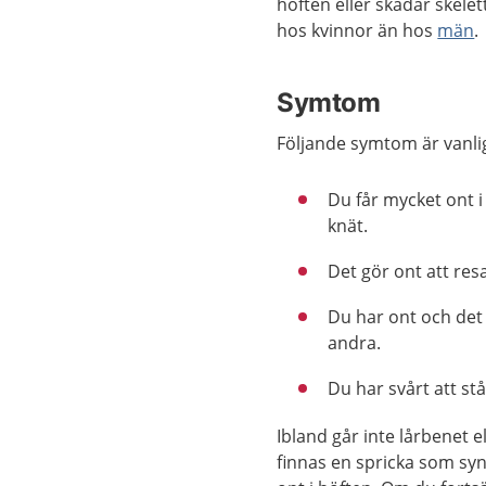
höften eller skadar skelet
hos kvinnor än hos
män
.
Symtom
Följande symtom är vanli
Du får mycket ont i
knät.
Det gör ont att res
Du har ont och det
andra.
Du har svårt att stå
Ibland går inte lårbenet e
finnas en spricka som syn