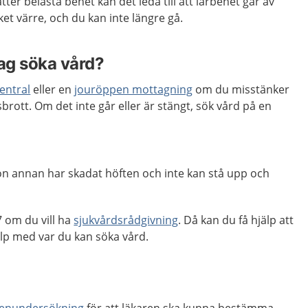
tter belasta benet kan det leda till att lårbenet går av
et värre, och du kan inte längre gå.
jag söka vård?
entral
eller en
jouröppen mottagning
om du misstänker
dsbrott. Om det inte går eller är stängt, sök vård på en
on annan har skadat höften och inte kan stå upp och
 om du vill ha
sjukvårdsrådgivning
. Då kan du få hjälp att
p med var du kan söka vård.