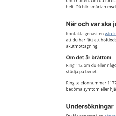
ont i höften. Om du fortsä
helt. Då blir smärtan myck
När och var ska 
Kontakta genast en
vårdc
att du har fått ett höftle
akutmottagning.
Om det är bråttom
Ring 112 om du eller någ
stödja på benet.
Ring telefonnummer 1177
bedöma symtom eller hjäl
Undersökningar