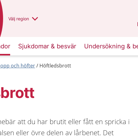
Du har valt region
Välj
en annan
region
Västra Götaland
.
ador
Sjukdomar & besvär
Undersökning & b
ropp och höfter
Höftledsbrott
brott
ebär att du har brutit eller fått en spricka i
alsen eller övre delen av lårbenet. Det