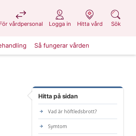
på 1177.se
på 1177.se
på 1177.se
på 1177.se
För vårdpersonal
Logga in
Hitta vård
Sök
ehandling
Så fungerar vården
Hitta på sidan
Vad är höftledsbrott?
Symtom