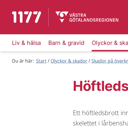
Till startsidan för 1177
Liv & hälsa
Barn & gravid
Olyckor & sk
Du är här:
Start
Olyckor & skador
Skador på överk
Höftleds
Ett höftledsbrott inn
skelettet i lårbensh