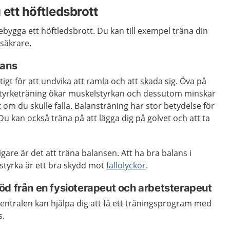
ett höftledsbrott
örebygga ett höftledsbrott. Du kan till exempel träna din
säkrare.
lans
iktigt för att undvika att ramla och att skada sig. Öva på
Styrketräning ökar muskelstyrkan och dessutom minskar
gt om du skulle falla. Balansträning har stor betydelse för
. Du kan också träna på att lägga dig på golvet och att ta
tigare är det att träna balansen. Att ha bra balans i
tyrka är ett bra skydd mot
fallolyckor
.
öd från en fysioterapeut och arbetsterapeut
entralen kan hjälpa dig att få ett träningsprogram med
s.