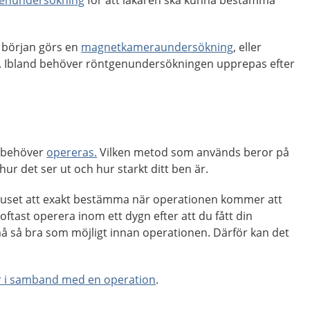
genundersökning
för att läkaren ska kunna bestämma
n början görs en
magnetkameraundersökning
, eller
.
Ibland behöver röntgenundersökningen upprepas efter
t behöver
opereras.
Vilken metod som används beror på
 hur det ser ut och hur starkt ditt ben är.
ukhuset att exakt bestämma när operationen kommer att
 oftast operera inom ett dygn efter att du fått din
 så bra som möjligt innan operationen. Därför kan det
r i samband med en operation
.