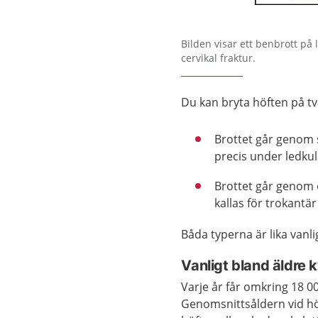
Bilden visar ett benbrott på 
cervikal fraktur.
Du kan bryta höften på två
Brottet går genom 
precis under ledkula
Brottet går genom ö
kallas för trokantär
Båda typerna är lika vanli
Vanligt bland äldre 
Varje år får omkring 18 00
Genomsnittsåldern vid höf