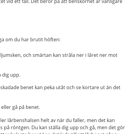
tet vid ett fall. Det beror på att benskörhet är vanligare
ga om du har brutit höften:
 ljumsken, och smärtan kan stråla ner i låret ner mot
a dig upp.
 skadade benet kan peka utåt och se kortare ut än det
 eller gå på benet.
ller lårbenshalsen helt av när du faller, men det kan
s på röntgen. Du kan ställa dig upp och gå, men det gör