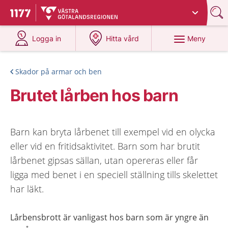
Du har valt region
Västra Götaland
.
Till startsidan för 1177
på 1177.se
på 1177.se
Meny
Logga in
Hitta vård
Skador på armar och ben
Brutet lårben hos barn
Barn kan bryta lårbenet till exempel vid en olycka
eller vid en fritidsaktivitet. Barn som har brutit
lårbenet gipsas sällan, utan opereras eller får
ligga med benet i en speciell ställning tills skelettet
har läkt.
Lårbensbrott är vanligast hos barn som är yngre än