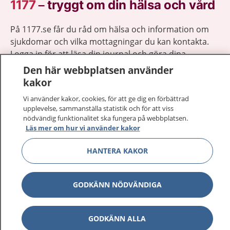
1177
–
tryggt om din hälsa och vård
På 1177.se får du råd om hälsa och information om
sjukdomar och vilka mottagningar du kan kontakta.
Logga in för att läsa din journal och göra dina
vårdärenden. Ring telefonnummer 1177 för
Den här webbplatsen använder
sjukvårdsrådgivning dygnet runt.
kakor
1177 ger dig råd när du vill må bättre.
Vi använder kakor, cookies, för att ge dig en förbättrad
upplevelse, sammanställa statistik och för att viss
nödvändig funktionalitet ska fungera på webbplatsen.
Läs mer om hur vi använder kakor
HANTERA KAKOR
Visa inn
1177 på flera språk
Visa inn
GODKÄNN NÖDVÄNDIGA
Om 1177
Visa inn
Kontakt
GODKÄNN ALLA