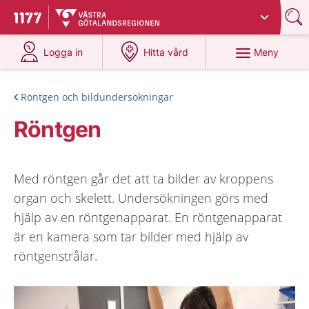
Du har valt region
Västra Götaland
.
Till startsidan för 1177
på 1177.se
på 1177.se
Meny
Logga in
Hitta vård
Röntgen och bildundersökningar
Röntgen
Med röntgen går det att ta bilder av kroppens
organ och skelett. Undersökningen görs med
hjälp av en röntgenapparat. En röntgenapparat
är en kamera som tar bilder med hjälp av
röntgenstrålar.