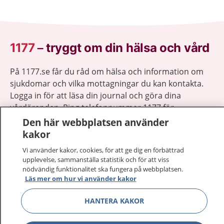
1177
–
tryggt om din hälsa och vård
På 1177.se får du råd om hälsa och information om
sjukdomar och vilka mottagningar du kan kontakta.
Logga in för att läsa din journal och göra dina
vårdärenden. Ring telefonnummer 1177 för
sjukvårdsrådgivning dygnet runt.
Den här webbplatsen använder
1177 ger dig råd när du vill må bättre.
kakor
Vi använder kakor, cookies, för att ge dig en förbättrad
upplevelse, sammanställa statistik och för att viss
nödvändig funktionalitet ska fungera på webbplatsen.
Läs mer om hur vi använder kakor
Visa inn
1177 på flera språk
HANTERA KAKOR
Visa inn