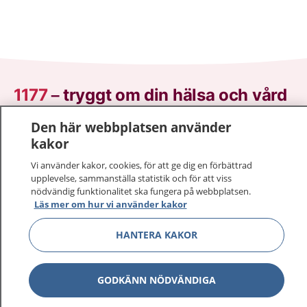
1177
–
tryggt om din hälsa och vård
Den här webbplatsen använder
På 1177.se får du råd om hälsa och information om
kakor
sjukdomar och vilka mottagningar du kan kontakta.
Logga in för att läsa din journal och göra dina
Vi använder kakor, cookies, för att ge dig en förbättrad
vårdärenden. Ring telefonnummer 1177 för
upplevelse, sammanställa statistik och för att viss
nödvändig funktionalitet ska fungera på webbplatsen.
sjukvårdsrådgivning dygnet runt.
Läs mer om hur vi använder kakor
1177 ger dig råd när du vill må bättre.
HANTERA KAKOR
GODKÄNN NÖDVÄNDIGA
Visa inn
1177 på flera språk