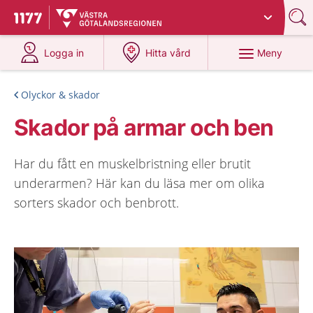
Du har valt region
Västra Götaland
.
Till startsidan för 1177
på 1177.se
på 1177.se
Meny
Logga in
Hitta vård
Olyckor & skador
Skador på armar och ben
Har du fått en muskelbristning eller brutit
underarmen? Här kan du läsa mer om olika
sorters skador och benbrott.