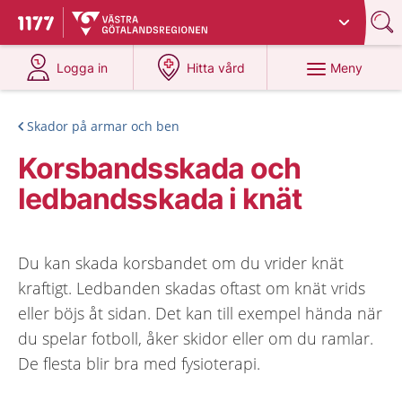
Du har valt region
Västra Götaland
.
Till startsidan för 1177
på 1177.se
på 1177.se
Meny
Logga in
Hitta vård
Skador på armar och ben
Korsbandsskada och
ledbandsskada i knät
Du kan skada korsbandet om du vrider knät
kraftigt. Ledbanden skadas oftast om knät vrids
eller böjs åt sidan. Det kan till exempel hända när
du spelar fotboll, åker skidor eller om du ramlar.
De flesta blir bra med fysioterapi.