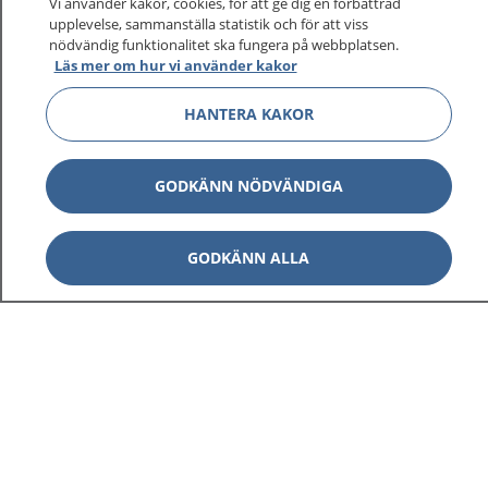
sjukvårdsrådgivning dygnet runt.
Vi använder kakor, cookies, för att ge dig en förbättrad
upplevelse, sammanställa statistik och för att viss
1177 ger dig råd när du vill må bättre.
nödvändig funktionalitet ska fungera på webbplatsen.
Läs mer om hur vi använder kakor
HANTERA KAKOR
Visa inn
1177 på flera språk
GODKÄNN NÖDVÄNDIGA
Visa inn
Om 1177
GODKÄNN ALLA
Visa inn
Kontakt
Behandling av personuppgifter
Hantering av kakor