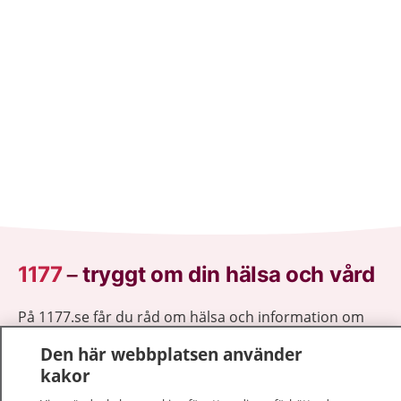
1177
–
tryggt om din hälsa och vård
På 1177.se får du råd om hälsa och information om
sjukdomar och vilka mottagningar du kan kontakta.
Den här webbplatsen använder
Logga in för att läsa din journal och göra dina
kakor
vårdärenden. Ring telefonnummer 1177 för