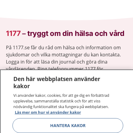
1177
–
tryggt om din hälsa och vård
På 1177.se får du råd om hälsa och information om
sjukdomar och vilka mottagningar du kan kontakta.
Logga in för att läsa din journal och göra dina
vårdärenden. Ring telefonnummer 1177 för
sjukvårdsrådgivning dygnet runt.
Den här webbplatsen använder
1177 ger dig råd när du vill må bättre.
kakor
Vi använder kakor, cookies, för att ge dig en förbättrad
upplevelse, sammanställa statistik och för att viss
nödvändig funktionalitet ska fungera på webbplatsen.
Läs mer om hur vi använder kakor
Visa inn
1177 på flera språk
HANTERA KAKOR