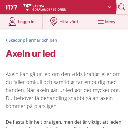
Du har valt region
Västra Götaland
.
Till startsidan för 1177
på 1177.se
på 1177.se
Meny
Logga in
Hitta vård
Skador på armar och ben
Axeln ur led
Axeln kan gå ur led om den vrids kraftigt eller om
du faller omkull och samtidigt tar emot dig med
handen. När axeln går ur led gör det mycket ont.
Du behöver få behandling snabbt så att axeln
kommer på plats igen.
De flesta blir helt bra igen, men det är viktigt att leden