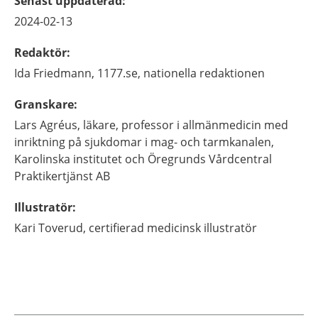
Senast uppdaterad
:
2024-02-13
Redaktör
:
Ida
Friedmann,
1177.se, nationella redaktionen
Granskare
:
Lars
Agréus,
läkare, professor i allmänmedicin med
inriktning på sjukdomar i mag- och tarmkanalen,
Karolinska institutet och Öregrunds Vårdcentral
Praktikertjänst AB
Illustratör
:
Kari
Toverud,
certifierad medicinsk illustratör