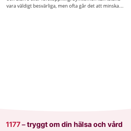
vara väldigt besvärliga, men ofta går det att minska
dem genom att undvika viss mat eller genom att
använda receptfria läkemedel.
1177
–
tryggt om din hälsa och vård