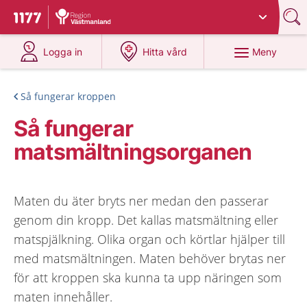
Du har valt region
Västmanland
.
Till startsidan för 1177
på 1177.se
på 1177.se
Meny
Logga in
Hitta vård
Så fungerar kroppen
Så fungerar
matsmältningsorganen
Maten du äter bryts ner medan den passerar
genom din kropp. Det kallas matsmältning eller
matspjälkning. Olika organ och körtlar hjälper till
med matsmältningen. Maten behöver brytas ner
för att kroppen ska kunna ta upp näringen som
maten innehåller.