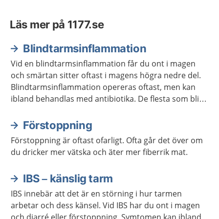
Läs mer på 1177.se
Blindtarmsinflammation
Vid en blindtarmsinflammation får du ont i magen
och smärtan sitter oftast i magens högra nedre del.
Blindtarmsinflammation opereras oftast, men kan
ibland behandlas med antibiotika. De flesta som blir
sjuka är mellan tio och tjugofem år gamla, men du
kan bli sjuk oavsett ålder.
Förstoppning
Förstoppning är oftast ofarligt. Ofta går det över om
du dricker mer vätska och äter mer fiberrik mat.
IBS – känslig tarm
IBS innebär att det är en störning i hur tarmen
arbetar och dess känsel. Vid IBS har du ont i magen
och diarré eller förstoppning. Symtomen kan ibland