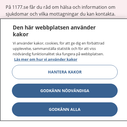
På 1177.se får du råd om hälsa och information om
sjukdomar och vilka mottagningar du kan kontakta.
Logga in för att läsa din journal och göra dina
Den här webbplatsen använder
vårdärenden. Ring telefonnummer 1177 för
kakor
sjukvårdsrådgivning dygnet runt.
1177 ger dig råd när du vill må bättre.
Vi använder kakor, cookies, för att ge dig en förbättrad
upplevelse, sammanställa statistik och för att viss
nödvändig funktionalitet ska fungera på webbplatsen.
Läs mer om hur vi använder kakor
HANTERA KAKOR
Visa inn
1177 på flera språk
GODKÄNN NÖDVÄNDIGA
Visa inn
Om 1177
Visa inn
GODKÄNN ALLA
Kontakt