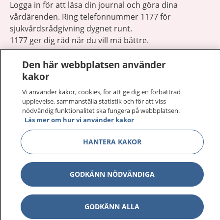
Logga in för att läsa din journal och göra dina
vårdärenden. Ring telefonnummer 1177 för
sjukvårdsrådgivning dygnet runt.
1177 ger dig råd när du vill må bättre.
Den här webbplatsen använder
kakor
Vi använder kakor, cookies, för att ge dig en förbättrad
upplevelse, sammanställa statistik och för att viss
Visa inn
1177 på flera språk
nödvändig funktionalitet ska fungera på webbplatsen.
Läs mer om hur vi använder kakor
Visa inn
Om 1177
HANTERA KAKOR
Visa inn
Kontakt
GODKÄNN NÖDVÄNDIGA
Behandling av personuppgifter
GODKÄNN ALLA