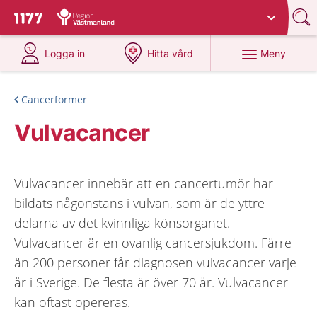
Du har valt region
Västmanland
.
Till startsidan för 1177
på 1177.se
på 1177.se
Meny
Logga in
Hitta vård
Cancerformer
Vulvacancer
Vulvacancer innebär att en cancertumör har
bildats någonstans i vulvan, som är de yttre
delarna av det kvinnliga könsorganet.
Vulvacancer är en ovanlig cancersjukdom. Färre
än 200 personer får diagnosen vulvacancer varje
år i Sverige. De flesta är över 70 år. Vulvacancer
kan oftast opereras.