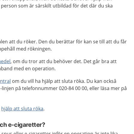
 person som är särskilt utbildad för det där du ska
en att du röker. Den du berättar för kan se till att du får
uppehåll med rökningen.
medel
, om du tror att du behöver det. Det går bra att
mband med en operation.
ntral
om du vill ha hjälp att sluta röka. Du kan också
-linjen på telefonnummer 020-84 00 00, eller läsa mer på
å
hjälp att sluta röka
.
och e-cigaretter?
snus eller e-cigaretter inför en operation är inte lika