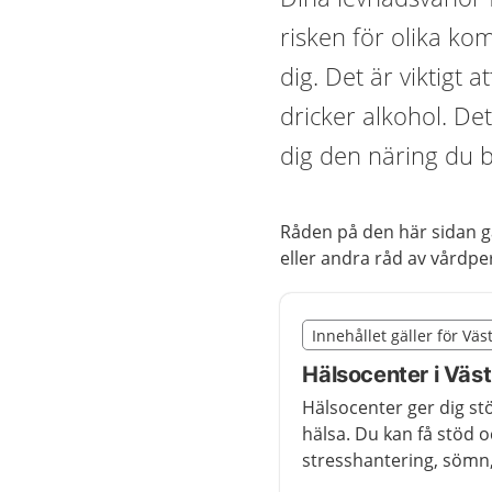
risken för olika ko
dig. Det är viktigt 
dricker alkohol. Det
dig den näring du 
Råden på den här sidan gä
eller andra råd av vårdpe
Slut på det regionala t
Innehållet gäller för Vä
Nedan innehåll gäller 
Hälsocenter i Väs
Hälsocenter ger dig st
hälsa. Du kan få stöd o
stresshantering, sömn,