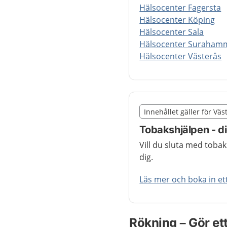
Hälsocenter Fagersta
Hälsocenter Köping
Hälsocenter Sala
Hälsocenter Suraham
Hälsocenter Västerås
Slut på det regionala t
Innehållet gäller för Vä
Nedan innehåll gäller 
Tobakshjälpen - dig
Vill du sluta med tobak 
dig.
Läs mer och boka in et
Rökning – Gör et