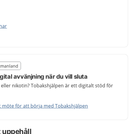
mar
illägget från region Västmanland
stmanland
region Västmanland
ital avvänjning när du vill sluta
eller nikotin? Tobakshjälpen är ett digitalt stöd för
t möte för att börja med Tobakshjälpen
t uppehåll