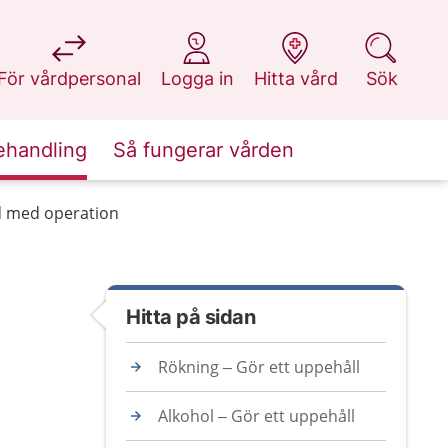
på 1177.se
på 1177.se
på 1177.se
på 1177.se
För vårdpersonal
Logga in
Hitta vård
Sök
ehandling
Så fungerar vården
 med operation
Hitta på sidan
Rökning – Gör ett uppehåll
Alkohol – Gör ett uppehåll