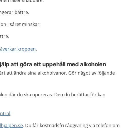
onen läker snabbare.
gerar bättre.
ion i såret minskar.
ttre.
påverkar kroppen
.
jälp att göra ett uppehåll med alkoholen
vårt att ändra sina alkoholvanor. Gör något av följande
alen där du ska opereras. Den du berättar för kan
ntral
.
lhjalpen.se
. Du får kostnadsfri rådgivning via telefon om