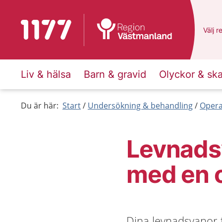
Till startsidan för 1177
Du ha
Välj
e
r
Liv & hälsa
Barn & gravid
Olyckor & sk
Du är här:
Start
Undersökning & behandling
Opera
Levnads
med en 
Dina levnadsvanor 