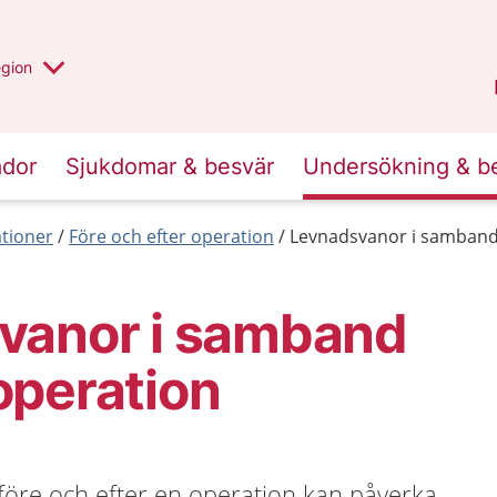
r valt region
n annan
egion
Västmanland
.
ador
Sjukdomar & besvär
Undersökning & b
tioner
Före och efter operation
Levnadsvanor i samband
vanor i samband
operation
före och efter en operation kan påverka