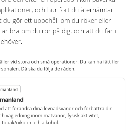
mplikationer, och hur fort du återhämtar
att du gör ett uppehåll om du röker eller
 är bra om du rör på dig, och att du får i
behöver.
ller vid stora och små operationer. Du kan ha fått fler
rsonalen. Då ska du följa de råden.
illägget från region Västmanland
stmanland
region Västmanland
tmanland
öd att förändra dina levnadsvanor och förbättra din
ch vägledning inom matvanor, fysisk aktivitet,
 tobak/nikotin och alkohol.