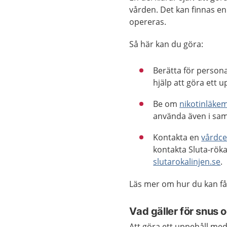
vården. Det kan finnas en
opereras.
Så här kan du göra:
Berätta för personal
hjälp att göra ett 
Be om
nikotinläke
använda även i sa
Kontakta en
vårdce
kontakta Sluta-röka
slutarokalinjen.se
.
Läs mer om hur du kan f
Vad gäller för snus 
Att göra ett uppehåll med 