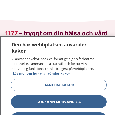
1177
–
tryggt om din hälsa och vård
Den här webbplatsen använder
På 1177.se får du råd om hälsa och information om
kakor
sjukdomar och vilka mottagningar du kan kontakta.
Logga in för att läsa din journal och göra dina
Vi använder kakor, cookies, för att ge dig en förbättrad
vårdärenden. Ring telefonnummer 1177 för
upplevelse, sammanställa statistik och för att viss
nödvändig funktionalitet ska fungera på webbplatsen.
sjukvårdsrådgivning dygnet runt.
Läs mer om hur vi använder kakor
1177 ger dig råd när du vill må bättre.
HANTERA KAKOR
GODKÄNN NÖDVÄNDIGA
Visa inn
1177 på flera språk