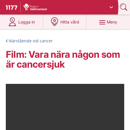
Du har valt region
Västmanland
.
Till startsidan för 1177
på 1177.se
på 1177.se
Meny
Logga in
Hitta vård
Närstående vid cancer
Film: Vara nära någon som
är cancersjuk