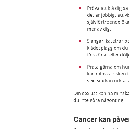
Pröva att klä dig s
det är jobbigt att v
självförtroende öka
mer av dig.
Slangar, katetrar o
klädesplagg om du 
förskönar eller döl
Prata gärna om hur
kan minska risken f
sex. Sex kan också
Din sexlust kan ha minska
du inte göra någonting.
Cancer kan påverk