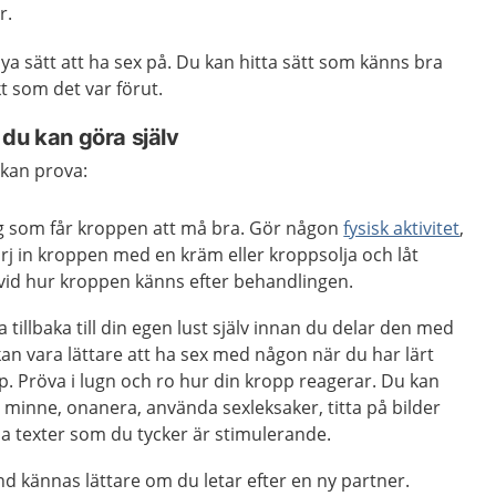
r.
a sätt att ha sex på. Du kan hitta sätt som känns bra
t som det var förut.
du kan göra själv
 kan prova:
g som får kroppen att må bra. Gör någon
fysisk aktivitet
,
örj in kroppen med en kräm eller kroppsolja och låt
 vid hur kroppen känns efter behandlingen.
 tillbaka till din egen lust själv innan du delar den med
an vara lättare att ha sex med någon när du har lärt
. Pröva i lugn och ro hur din kropp reagerar. Du kan
 minne, onanera, använda sexleksaker, titta på bilder
läsa texter som du tycker är stimulerande.
nd kännas lättare om du letar efter en ny partner.