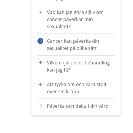
Vad kan jag göra själv om
cancer påverkar min
sexualitet?
Cancer kan påverka din
sexualitet på olika sätt
Vilken hjälp eller behandling
kan jag få?
Att tycka om och vara stolt
över sin kropp
Påverka och delta i din vård