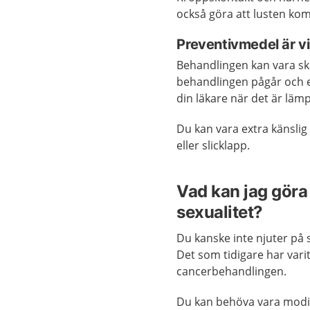
också göra att lusten ko
Preventivmedel är vi
Behandlingen kan vara ska
behandlingen pågår och en
din läkare när det är lämpl
Du kan vara extra känsli
eller slicklapp.
Vad kan jag göra
sexualitet?
Du kanske inte njuter p
Det som tidigare har varit
cancerbehandlingen.
Du kan behöva vara modig o