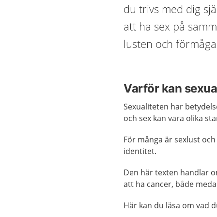
du trivs med dig sj
att ha sex på samma
lusten och förmågan
Varför kan sexual
Sexualiteten har betydels
och sex kan vara olika sta
För många är sexlust och s
identitet.
Den här texten handlar o
att ha cancer, både medan
Här kan du läsa om vad du 