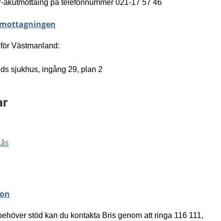
UP-akutmottaing på telefonnummer 021-17 57 46
tmottagningen
 för Västmanland:
s sjukhus, ingång 29, plan 2
ar
rås
fon
ehöver stöd kan du kontakta Bris genom att ringa 116 111,