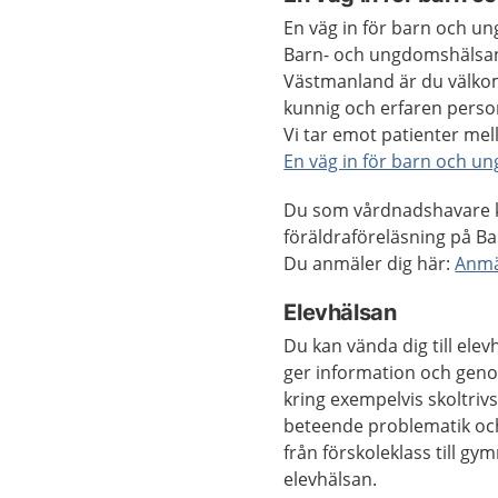
En väg in för barn och u
Barn- och ungdomshälsan 
Västmanland är du välkom
kunnig och erfaren person 
Vi tar emot patienter mell
En väg in för barn och u
Du som vårdnadshavare ka
föräldraföreläsning på B
Du anmäler dig här:
Anmäl
Elevhälsan
Du kan vända dig till elev
ger information och geno
kring exempelvis skoltri
beteende problematik och 
från förskoleklass till gy
elevhälsan.