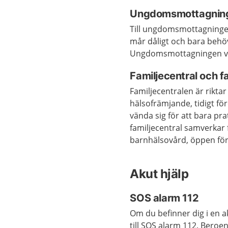
Ungdomsmottagnin
Till ungdomsmottagningen 
mår dåligt och bara behö
Ungdomsmottagningen v
Familjecentral och f
Familjecentralen är riktar 
hälsofrämjande, tidigt fö
vända sig för att bara pra
familjecentral samverkar 
barnhälsovård, öppen för
Akut hjälp
SOS alarm 112
Om du befinner dig i en ak
till SOS alarm 112. Be­ro­en