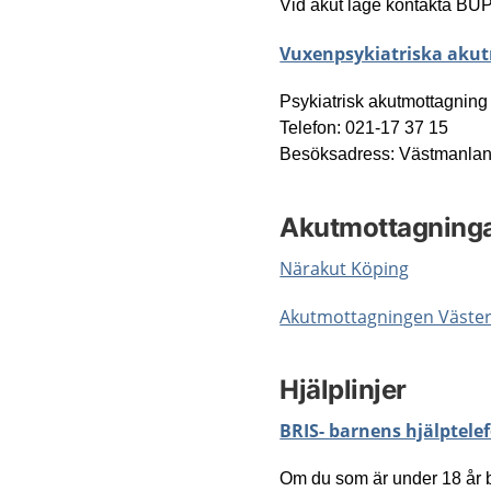
Vid aku­t lä­ge kontakta B
Vuxenpsykiatriska aku
Psykiatrisk akutmottagning
Telefon: 021-17 37 15
Besöksadress:
Västmanland
Akutmottagning
Närakut Köping
Akutmottagningen Väste
Hjälplinjer
BRIS- barnens hjälptele
Om du som är under 18 år b