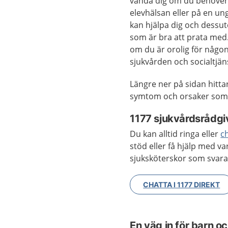
vända dig om du behöver h
elevhälsan eller på en u
kan hjälpa dig och dess
som är bra att prata med.
om du är orolig för någo
sjukvården och socialtjän
Längre ner på sidan hitta
symtom och orsaker som 
1177 sjukvårdsrådgi
Du kan alltid ringa eller
c
stöd eller få hjälp med v
sjuksköterskor som svara
CHATTA I 1177 DIREKT
En väg in för barn 