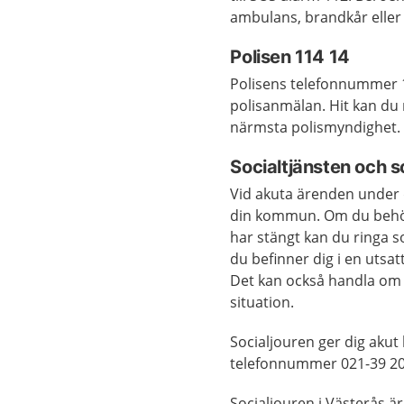
am­bu­lans, brand­kår el­le
Polisen 114 14
Polisens telefonnummer 11
polisanmälan. Hit kan du r
närmsta polismyndighet
Socialtjänsten och s
Vid akuta ärenden under d
din kommun. Om du behöve
har stängt kan du ringa s
du befinner dig i en utsat
Det kan också handla om a
situation.
Socialjouren ger dig akut 
telefonnummer 021-39 20
Socialjouren i Västerås ä