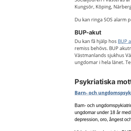
Kungsör, Köping, Närberg
Du kan ringa SOS alarm på 
BUP-akut
Du kan få hjälp hos
BUP a
remiss behövs. BUP akutm
Västmanlands sjukhus Väst
ungdomar i hela länet. Te
Psykriatiska mot
Barn- och ungdomspsyki
Barn- och ungdomspykiatrin
ungdomar under 18 år med a
depression, oro, ångest och 