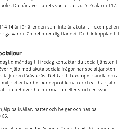
r po­lis. Du når även länets socialjour via SOS alarm 112.
4 14 är för ärenden som inte är akuta, till exempel en
inga var du än befinner dig i landet. Du blir kopplad till
.
ocialjour
agtid måndag till fredag kontaktar du socialtjänsten i
r hjälp med akuta sociala frågor när socialtjänsten
ocialjouren i Västerås. Det kan till exempel handla om att
t miljö eller har beroendeproblematik och vill ha hjälp.
tt du behöver ha information eller stöd i en svår
hjälp på kvällar, nätter och helger och nås på
 66.
r socialjour även för Arboga, Fagersta, Hallstahammar,