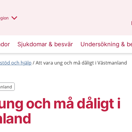
r valt region
n annan
egion
Västmanland
.
ador
Sjukdomar & besvär
Undersökning & b
 stöd och hjälp
Att vara ung och må dåligt i Västmanland
manland
manland
 ung och må dåligt i
land