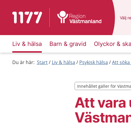
Till startsidan för 1177
Du ha
Välj
e
r
Liv & hälsa
Barn & gravid
Olyckor & sk
Du är här:
Start
Liv & hälsa
Psykisk hälsa
Att söka
Innehållet gäller för Väst
Innehållet gäller för Väst
Att vara
Västman