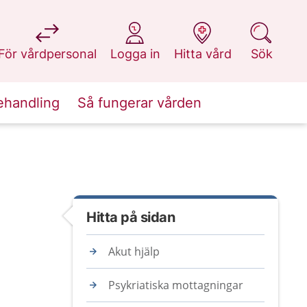
på 1177.se
på 1177.se
på 1177.se
på 1177.se
För vårdpersonal
Logga in
Hitta vård
Sök
ehandling
Så fungerar vården
Hitta på sidan
Akut hjälp
Psykriatiska mottagningar