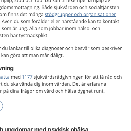
jälp, stöd och råd. Du kan till exempel få hjälp av
ngdomsmottagning. Både sjukvården och socialtjänsten
utom finns det många
stödgrupper och organisationer
 Även du som förälder eller närstående kan ta kontakt
n som är ung. Alla som jobbar inom hälso- och
sten har tystnadsplikt.
r du länkar till olika diagnoser och besvär som beskriver
kan göra att man mår dåligt.
vning
hatta
med
1177
sjukvårdsrådgivningen för att få råd och
art du ska vända dig inom vården. Det är erfarana
r på dina frågor om vård och hälsa dygnet runt.
och ungdomar med psykisk ohälsa