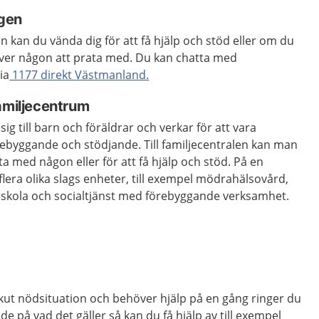
gen
kan du vända dig för att få hjälp och stöd eller om du
ver någon att prata med. Du kan chatta med
ia
1177 direkt Västmanland.
amiljecentrum
sig till barn och föräldrar och verkar för att vara
rebyggande och stödjande. Till familjecentralen kan man
ta med någon eller för att få hjälp och stöd. På en
flera olika slags enheter, till exempel mödrahälsovård,
skola och socialtjänst med förebyggande verksamhet.
ut nödsi­tu­a­tion och be­hö­ver hjälp på en gång ringer du
­de på vad det gäl­ler så kan du få hjälp av till ex­em­pel