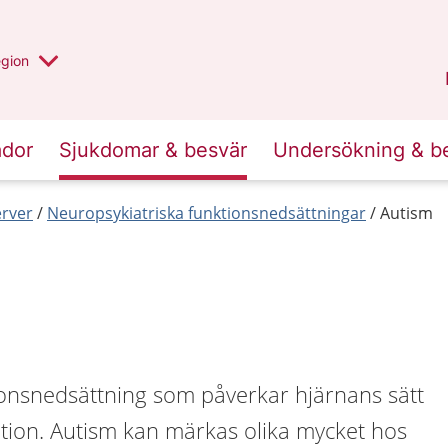
r valt region
n annan
egion
Västmanland
.
ador
Sjukdomar & besvär
Undersökning & b
erver
Neuropsykiatriska funktionsnedsättningar
Autism
ionsnedsättning som påverkar hjärnans sätt
ation. Autism kan märkas olika mycket hos