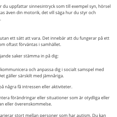
 du uppfattar sinnesintryck som till exempel syn, hörsel
kas även din motorik, det vill säga hur du styr och
.
tan ett sätt att vara. Det innebär att du fungerar på ett
m oftast förväntas i samhället.
ljande saker stämma in på dig:
t kommunicera och anpassa dig i socialt samspel med
t gäller särskilt med jämnåriga.
å några få intressen eller aktiviteter.
ntera förändringar eller situationer som är otydliga eller
lan eller överenskommelse.
arierar stort mellan personer som har autism. Du kan