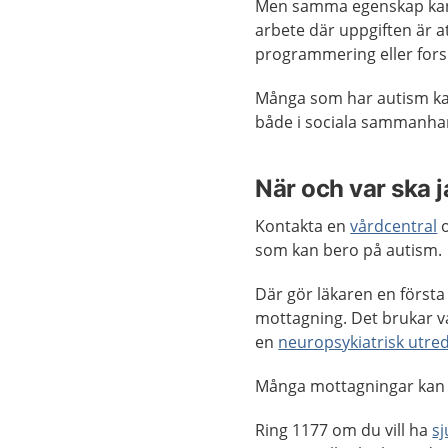
Men samma egenskap kan sa
arbete där uppgiften är
programmering eller fors
Många som har autism kan 
både i sociala sammanhang
När och var ska 
Kontakta en
vårdcentral
o
som kan bero på autism.
Där gör läkaren en första
mottagning. Det brukar var
en
neuropsykiatrisk utre
Många mottagningar kan
Ring 1177 om du vill ha
s