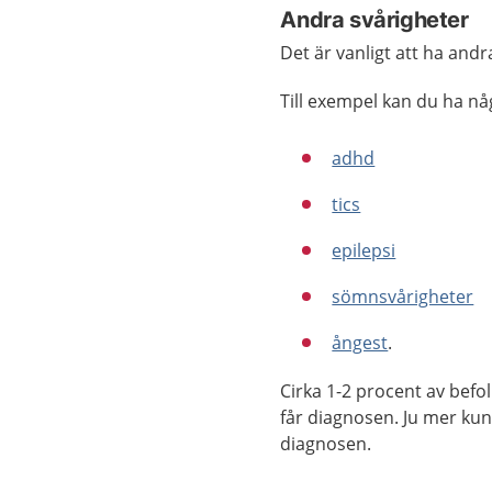
Andra svårigheter
Det är vanligt att ha and
Till exempel kan du ha nå
adhd
tics
epilepsi
sömnsvårigheter
ångest
.
Cirka 1-2 procent av befol
får diagnosen. Ju mer kuns
diagnosen.