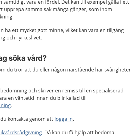
mtidigt vara en fördel. Det kan till exempel gälla i ett
 att upprepa samma sak många gånger, som inom
kning.
ha ett mycket gott minne, vilket kan vara en tillgång
 och i yrkeslivet.
jag söka vård?
m du tror att du eller någon närstående har svårigheter
 bedömning och skriver en remiss till en specialiserad
a en väntetid innan du blir kallad till
dning
.
 du kontakta genom att
logga in
.
jukvårdsrådgivning
. Då kan du få hjälp att bedöma