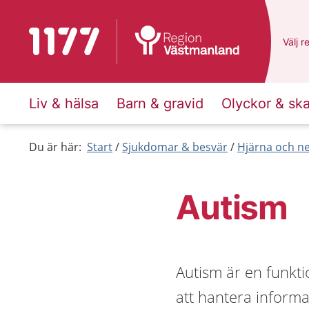
Till startsidan för 1177
Du ha
Välj
e
r
Liv & hälsa
Barn & gravid
Olyckor & sk
Du är här:
Start
Sjukdomar & besvär
Hjärna och n
Autism
Autism är en funkt
att hantera inform