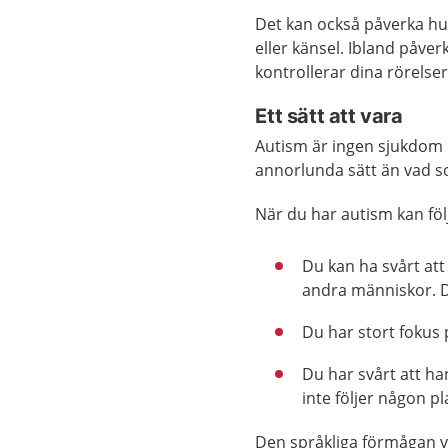
Det kan också påverka hur
eller känsel. Ibland påver
kontrollerar dina rörelser
Ett sätt att vara
Autism är ingen sjukdom u
annorlunda sätt än vad so
När du har autism kan fö
Du kan ha svårt at
andra människor. De
Du har stort fokus p
Du har svårt att ha
inte följer någon p
Den språkliga förmågan v