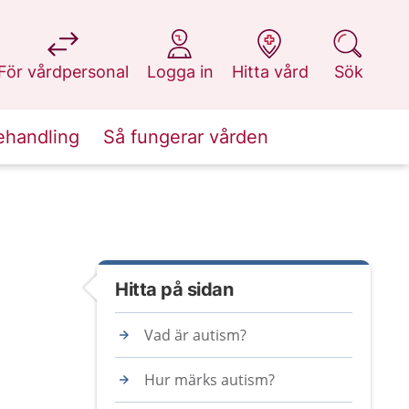
på 1177.se
på 1177.se
på 1177.se
på 1177.se
För vårdpersonal
Logga in
Hitta vård
Sök
ehandling
Så fungerar vården
Hitta på sidan
Vad är autism?
Hur märks autism?