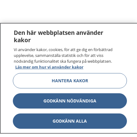
Den här webbplatsen använder
kakor
1177
–
tryggt om din hälsa och vård
Vi använder kakor, cookies, för att ge dig en förbättrad
upplevelse, sammanställa statistik och för att viss
nödvändig funktionalitet ska fungera på webbplatsen.
På 1177.se får du råd om hälsa och information om
Läs mer om hur vi använder kakor
sjukdomar och vilka mottagningar du kan kontakta.
Logga in för att läsa din journal och göra dina
HANTERA KAKOR
vårdärenden. Ring telefonnummer 1177 för
sjukvårdsrådgivning dygnet runt.
GODKÄNN NÖDVÄNDIGA
1177 ger dig råd när du vill må bättre.
GODKÄNN ALLA