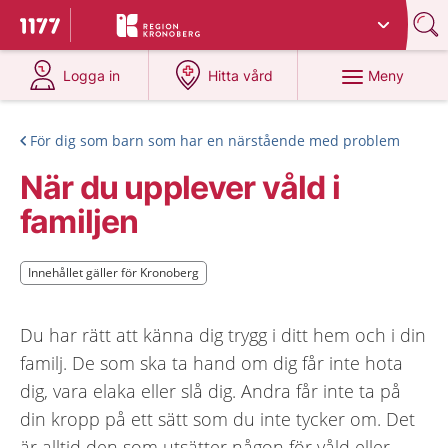
Du har valt region
Kronoberg
.
Till startsidan för 1177
på 1177.se
på 1177.se
Meny
Logga in
Hitta vård
För dig som barn som har en närstående med problem
När du upplever våld i
familjen
Innehållet gäller för Kronoberg
Innehållet gäller för Kronoberg
Du har rätt att känna dig trygg i ditt hem och i din
familj. De som ska ta hand om dig får inte hota
dig, vara elaka eller slå dig. Andra får inte ta på
din kropp på ett sätt som du inte tycker om. Det
är alltid den som utsätter någon för våld eller