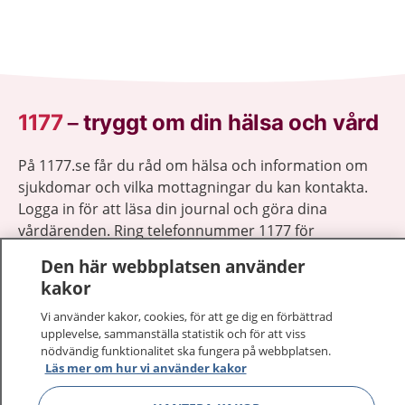
1177
–
tryggt om din hälsa och vård
På 1177.se får du råd om hälsa och information om
sjukdomar och vilka mottagningar du kan kontakta.
Logga in för att läsa din journal och göra dina
vårdärenden. Ring telefonnummer 1177 för
sjukvårdsrådgivning dygnet runt.
Den här webbplatsen använder
1177 ger dig råd när du vill må bättre.
kakor
Vi använder kakor, cookies, för att ge dig en förbättrad
upplevelse, sammanställa statistik och för att viss
nödvändig funktionalitet ska fungera på webbplatsen.
Läs mer om hur vi använder kakor
Visa inn
1177 på flera språk