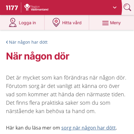
Du har valt region
Västmanland
.
Till startsidan för 1177
på 1177.se
på 1177.se
Meny
Logga in
Hitta vård
När någon har dött
När någon dör
Det är mycket som kan förändras när någon dör.
Förutom sorg är det vanligt att känna oro över
vad som kommer att hända den närmaste tiden.
Det finns flera praktiska saker som du som
närstående kan behöva ta hand om.
Här kan du läsa mer om
sorg när någon har dött
.