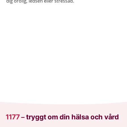
dig orolig, ledsen eller stressad.
1177
–
tryggt om din hälsa och vård