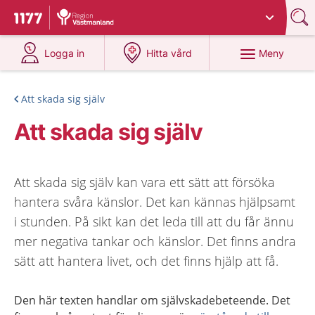
Du har valt region
Västmanland
.
Till startsidan för 1177
på 1177.se
på 1177.se
Meny
Logga in
Hitta vård
Att skada sig själv
Att skada sig själv
Att skada sig själv kan vara ett sätt att försöka
hantera svåra känslor. Det kan kännas hjälpsamt
i stunden. På sikt kan det leda till att du får ännu
mer negativa tankar och känslor. Det finns andra
sätt att hantera livet, och det finns hjälp att få.
Den här texten handlar om självskadebeteende. Det