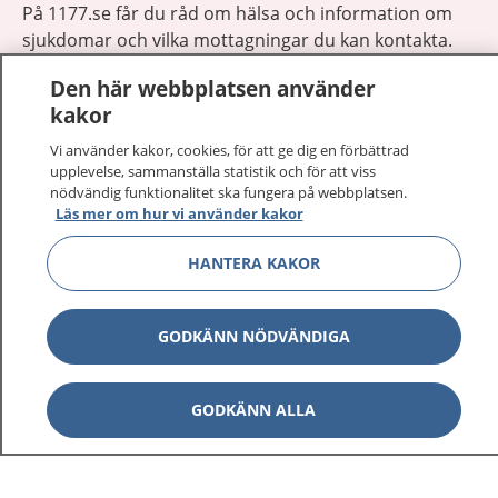
På 1177.se får du råd om hälsa och information om
sjukdomar och vilka mottagningar du kan kontakta.
Logga in för att läsa din journal och göra dina
Den här webbplatsen använder
vårdärenden. Ring telefonnummer 1177 för
kakor
sjukvårdsrådgivning dygnet runt.
1177 ger dig råd när du vill må bättre.
Vi använder kakor, cookies, för att ge dig en förbättrad
upplevelse, sammanställa statistik och för att viss
nödvändig funktionalitet ska fungera på webbplatsen.
Läs mer om hur vi använder kakor
HANTERA KAKOR
Visa inn
1177 på flera språk
GODKÄNN NÖDVÄNDIGA
Visa inn
Om 1177
Visa inn
GODKÄNN ALLA
Kontakt
Behandling av personuppgifter