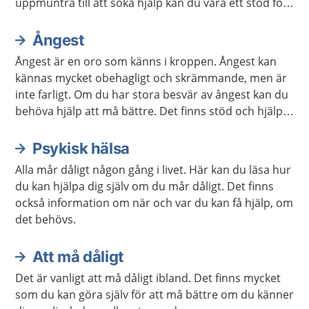
uppmuntra till att söka hjälp kan du vara ett stöd för
den som mår dåligt. Ibland kan du själv behöva hjälp
för att orka vara ett bra stöd.
Ångest
Ångest är en oro som känns i kroppen. Ångest kan
kännas mycket obehagligt och skrämmande, men är
inte farligt. Om du har stora besvär av ångest kan du
behöva hjälp att må bättre. Det finns stöd och hjälp
att få. Det finns även mycket du kan göra själv.
Psykisk hälsa
Alla mår dåligt någon gång i livet. Här kan du läsa hur
du kan hjälpa dig själv om du mår dåligt. Det finns
också information om när och var du kan få hjälp, om
det behövs.
Att må dåligt
Det är vanligt att må dåligt ibland. Det finns mycket
som du kan göra själv för att må bättre om du känner