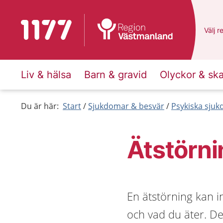
Till startsidan för 1177
Du ha
Välj
e
r
Liv & hälsa
Barn & gravid
Olyckor & sk
Du är här:
Start
Sjukdomar & besvär
Psykiska sju
Ätstörni
En ätstörning kan 
och vad du äter. D