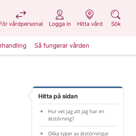
på 1177.se
på 1177.se
på 1177.se
på 1177.se
För vårdpersonal
Logga in
Hitta vård
Sök
ehandling
Så fungerar vården
Hitta på sidan
Hur vet jag att jag har en
ätstörning?
Olika typer av ätstörningar