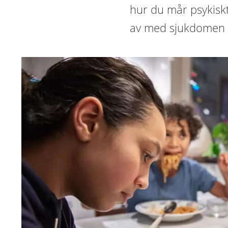
hur du mår psykiskt.
av med sjukdomen 