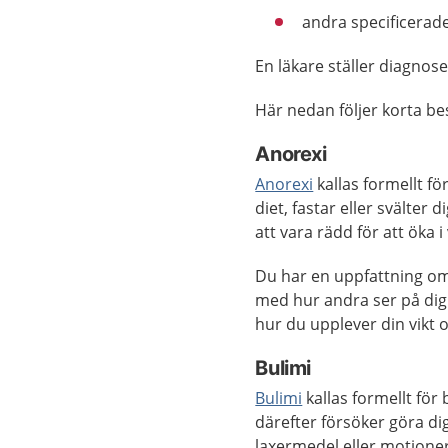
andra specificerade
En läkare ställer diagnos
Här nedan följer korta be
Anorexi
Anorexi
kallas formellt fö
diet, fastar eller svälter 
att vara rädd för att öka i 
Du har en uppfattning om
med hur andra ser på dig
hur du upplever din vikt 
Bulimi
Bulimi
kallas formellt för
därefter försöker göra d
laxermedel eller motione