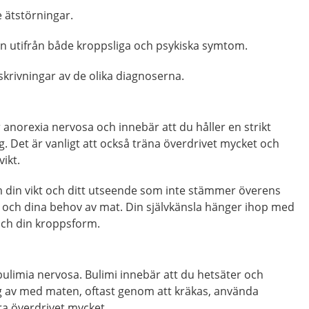
 ätstörningar.
en utifrån både kroppsliga och psykiska symtom.
skrivningar av de olika diagnoserna.
r anorexia nervosa och innebär att du håller en strikt
dig. Det är vanligt att också träna överdrivet mycket och
vikt.
 din vikt och ditt utseende som inte stämmer överens
 och dina behov av mat. Din självkänsla hänger ihop med
och din kroppsform.
 bulimia nervosa. Bulimi innebär att du hetsäter och
ig av med maten, oftast genom att kräkas, använda
ra överdrivet mycket.