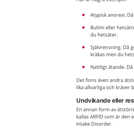
Atypisk anorexi. Då
Bulimi eller hetsät
du hetsäter.
Självrensning. Då 
kräkas men du hets
Nattligt ätande. Då
Det finns även andra ätst
lika allvarliga och kräver
Undvikande eller res
En annan form av ätstörni
kallas ARFID som är den e
Intake Disorder.