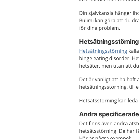
Din självkänsla hänger i
Bulimi kan göra att du d
för dina problem.
Hetsätningsstörning
Hetsätningsstörning
kall
binge eating disorder. He
hetsäter, men utan att du
Det är vanligt att ha haf
hetsätningsstörning, till
Hetsätsstörning kan leda ti
Andra specificerade
Det finns även andra ätst
hetsätsstörning. De har f
Här är några exempel: