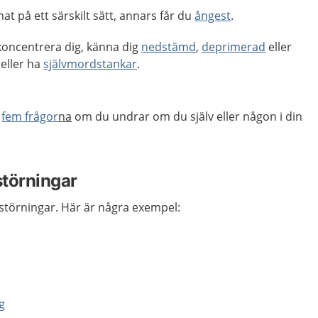
at på ett särskilt sätt, annars får du
ångest
.
koncentrera dig, känna dig
nedstämd
,
deprimerad
eller
eller ha
självmordstankar
.
r
fem frågor
na
om du undrar om du själv eller någon i din
störningar
ätstörningar. Här är några exempel:
g