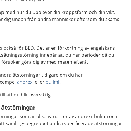
hop med hur du upplever din kroppsform och din vikt.
rar dig undan från andra människor eftersom du skäms
as också för BED. Det är en förkortning av engelskans
tsätningsstörning innebär att du har perioder då du
 försöker göra dig av med maten efteråt.
t andra ätstörningar tidigare om du har
 exempel
anorexi
eller
bulimi
.
ll att du blir överviktig.
 ätstörningar
örningar som är olika varianter av anorexi, bulimi och
ått samlingsbegreppet andra specificerade ätstörningar.