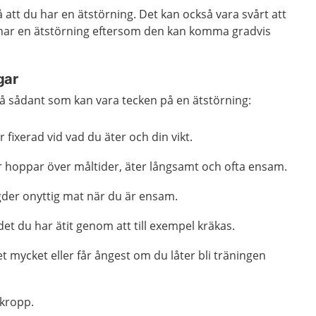
å att du har en ätstörning. Det kan också vara svårt att
u har en ätstörning eftersom den kan komma gradvis
gar
på sådant som kan vara tecken på en ätstörning:
 fixerad vid vad du äter och din vikt.
er hoppar över måltider, äter långsamt och ofta ensam.
der onyttig mat när du är ensam.
et du har ätit genom att till exempel kräkas.
t mycket eller får ångest om du låter bli träningen
n kropp.