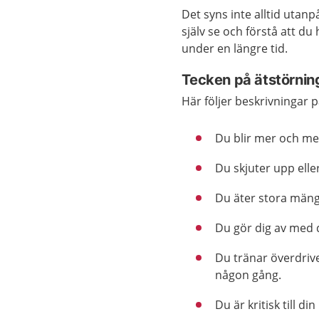
Det syns inte alltid utanp
själv se och förstå att d
under en längre tid.
Tecken på ätstörnin
Här följer beskrivningar 
Du blir mer och mer
Du skjuter upp ell
Du äter stora mäng
Du gör dig av med d
Du tränar överdrive
någon gång.
Du är kritisk till di