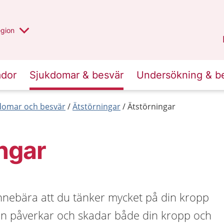
r valt region
n annan
egion
Västmanland
.
ador
Sjukdomar & besvär
Undersökning & b
kdomar och besvär
Ätstörningar
Ätstörningar
ngar
innebära att du tänker mycket på din kropp
en påverkar och skadar både din kropp och