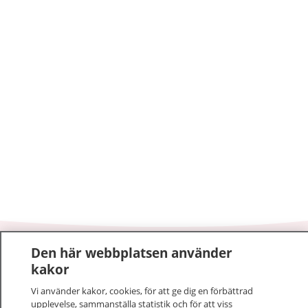
Den här webbplatsen använder
1177
–
tryggt om din hälsa och vård
kakor
På 1177.se får du råd om hälsa och information om
Vi använder kakor, cookies, för att ge dig en förbättrad
upplevelse, sammanställa statistik och för att viss
sjukdomar och vilka mottagningar du kan kontakta.