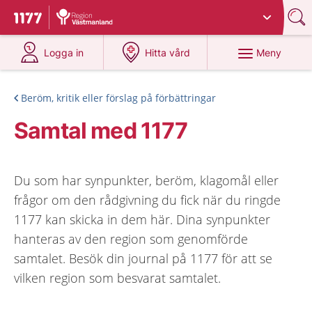
Du har valt region
Västmanland
.
Till startsidan för 1177
på 1177.se
på 1177.se
Meny
Logga in
Hitta vård
Beröm, kritik eller förslag på förbättringar
Samtal med 1177
Du som har synpunkter, beröm, klagomål eller
frågor om den rådgivning du fick när du ringde
1177 kan skicka in dem här. Dina synpunkter
hanteras av den region som genomförde
samtalet. Besök din journal på 1177 för att se
vilken region som besvarat samtalet.