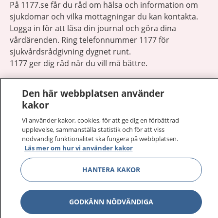
På 1177.se får du råd om hälsa och information om
sjukdomar och vilka mottagningar du kan kontakta.
Logga in för att läsa din journal och göra dina
vårdärenden. Ring telefonnummer 1177 för
sjukvårdsrådgivning dygnet runt.
1177 ger dig råd när du vill må bättre.
Den här webbplatsen använder
kakor
Vi använder kakor, cookies, för att ge dig en förbättrad
Visa inn
1177 på flera språk
upplevelse, sammanställa statistik och för att viss
nödvändig funktionalitet ska fungera på webbplatsen.
Läs mer om hur vi använder kakor
Visa inn
Om 1177
HANTERA KAKOR
Visa inn
Kontakt
GODKÄNN NÖDVÄNDIGA
Behandling av personuppgifter