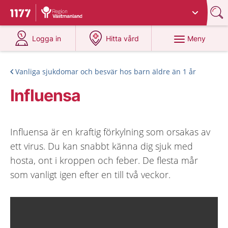
Du har valt region
Västmanland
.
Till startsidan för 1177
på 1177.se
på 1177.se
Meny
Logga in
Hitta vård
Vanliga sjukdomar och besvär hos barn äldre än 1 år
Influensa
Influensa är en kraftig förkylning som orsakas av
ett virus. Du kan snabbt känna dig sjuk med
hosta, ont i kroppen och feber. De flesta mår
som vanligt igen efter en till två veckor.