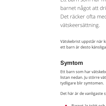
barnet något att dri
Det räcker ofta me
vätskeersättning.
Vätskebrist uppstår när k
ett barn är desto känsliga
Symtom
Ett barn som har vätskebri
listan nedan. Ju större vä
tydligare blir symtomen.
Det här är de vanligaste
Barnet är trött och