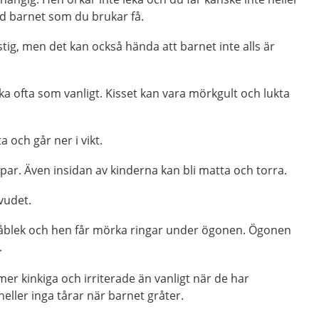
 barnet som du brukar få.
stig, men det kan också hända att barnet inte alls är
ika ofta som vanligt. Kisset kan vara mörkgult och lukta
a och går ner i vikt.
ppar. Även insidan av kinderna kan bli matta och torra.
vudet.
råblek och hen får mörka ringar under ögonen. Ögonen
.
mer kinkiga och irriterade än vanligt när de har
eller inga tårar när barnet gråter.