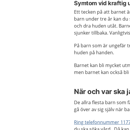
Symtom vid kraftig 
Ett tecken på att barnet ä
barn under tre år kan du
och dra huden utåt. Barn
sjunker tillbaka. Vanligtv
På barn som är ungefär t
huden på handen.
Barnet kan bli mycket utm
men barnet kan också bli
När och var ska 
De allra flesta barn som 
gå över av sig själv när ba
Ring telefonnummer 117
du ska söka vård. Då kan