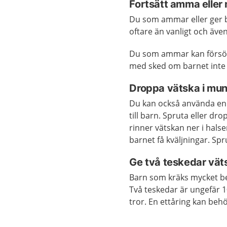
Fortsätt amma eller
Du som ammar eller ger b
oftare än vanligt och äve
Du som ammar kan försö
med sked om barnet inte v
Droppa vätska i mu
Du kan också använda en 
till barn. Spruta eller dr
rinner vätskan ner i hals
barnet få kväljningar. Spr
Ge två teskedar vät
Barn som kräks mycket be
Två teskedar är ungefär 1
tror. En ettåring kan behö