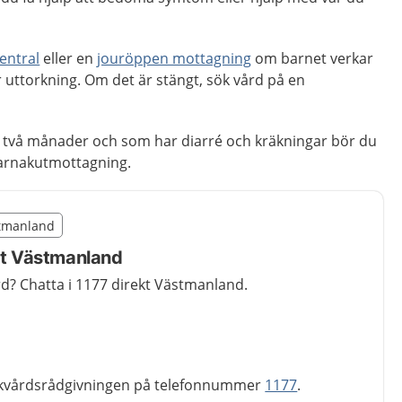
entral
eller en
jouröppen mottagning
om barnet verkar
er uttorkning. Om det är stängt, sök vård på en
 två månader och som har diarré och kräkningar bör du
barnakutmottagning.
illägget från region Västmanland
stmanland
region Västmanland
ekt Västmanland
d? Chatta i 1177 direkt Västmanland.
ukvårdsrådgivningen på telefonnummer
1177
.