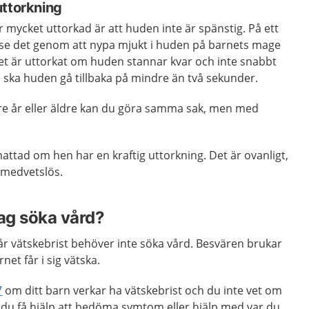
uttorkning
r mycket uttorkad är att huden inte är spänstig. På ett
 se det genom att nypa mjukt i huden på barnets mage
et är uttorkat om huden stannar kvar och inte snabbt
is ska huden gå tillbaka på mindre än två sekunder.
re år eller äldre kan du göra samma sak, men med
attad om hen har en kraftig uttorkning. Det är ovanligt,
 medvetslös.
jag söka vård?
får vätskebrist behöver inte söka vård. Besvären brukar
rnet får i sig vätska.
7
om ditt barn verkar ha vätskebrist och du inte vet om
 du få hjälp att bedöma symtom eller hjälp med var du