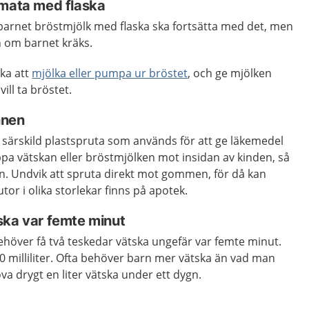
 mata med flaska
arnet bröstmjölk med flaska ska fortsätta med det, men
n om barnet kräks.
ka att
mjölka eller pumpa ur bröstet
, och ge mjölken
ill ta bröstet.
nnen
särskild plastspruta som används för att ge läkemedel
oppa vätskan eller bröstmjölken mot insidan av kinden, så
en. Undvik att spruta direkt mot gommen, för då kan
utor i olika storlekar finns på apotek.
ska var femte minut
höver få två teskedar vätska ungefär var femte minut.
0 milliliter. Ofta behöver barn mer vätska än vad man
va drygt en liter vätska under ett dygn.