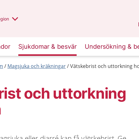
r valt region
n annan
egion
Västmanland
.
ador
Sjukdomar & besvär
Undersökning & b
rm
Magsjuka och kräkningar
Vätskebrist och uttorkning h
ist och uttorkning
n
gsjuka eller diarré kan få vätskebrist. Ge