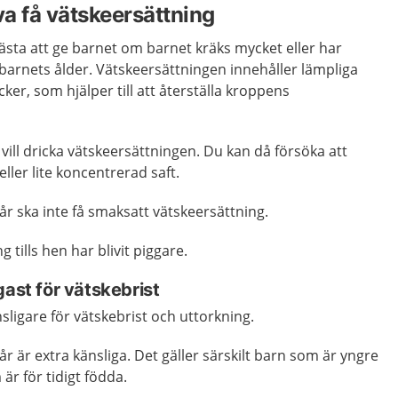
a få vätskeersättning
ästa att ge barnet om barnet kräks mycket eller har
t barnets ålder. Vätskeersättningen innehåller lämpliga
ker, som hjälper till att återställa kroppens
vill dricka vätskeersättningen. Du kan då försöka att
ller lite koncentrerad saft.
år ska inte få smaksatt vätskeersättning.
 tills hen har blivit piggare.
gast för vätskebrist
änsligare för vätskebrist och uttorkning.
r är extra känsliga. Det gäller särskilt barn som är yngre
är för tidigt födda.