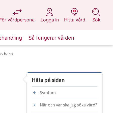
på 1177.se
på 1177.se
på 1177.se
på 1177.se
För vårdpersonal
Logga in
Hitta vård
Sök
ehandling
Så fungerar vården
os barn
Hitta på sidan
Symtom
När och var ska jag söka vård?