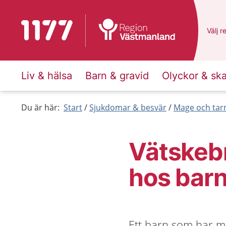
Till startsidan för 1177
Du ha
Välj
e
r
Liv & hälsa
Barn & gravid
Olyckor & sk
Du är här:
Start
Sjukdomar & besvär
Mage och ta
Vätskebr
hos bar
Ett barn som har ma