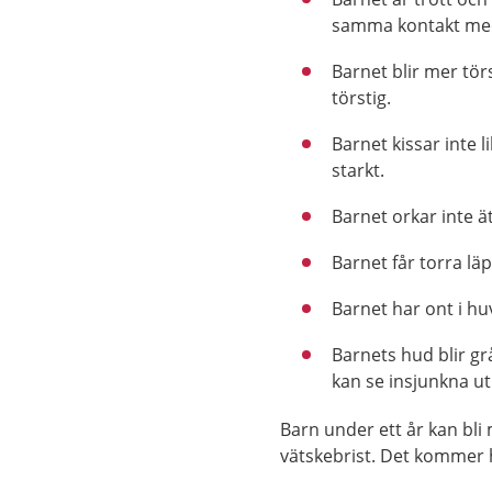
samma kontakt med
Barnet blir mer tör
törstig.
Barnet kissar inte l
starkt.
Barnet orkar inte ät
Barnet får torra lä
Barnet har ont i hu
Barnets hud blir g
kan se insjunkna ut
Barn under ett år kan bli 
vätskebrist. Det kommer h