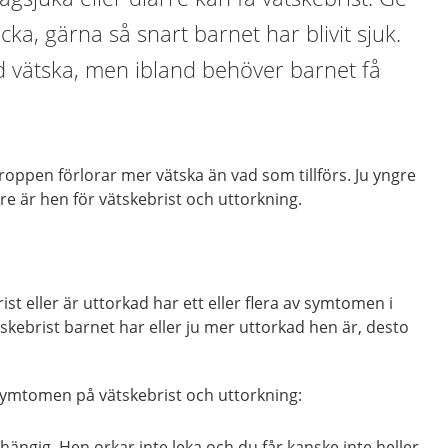
cka, gärna så snart barnet har blivit sjuk.
d vätska, men ibland behöver barnet få
roppen förlorar mer vätska än vad som tillförs. Ju yngre
re är hen för vätskebrist och uttorkning.
st eller är uttorkad har ett eller flera av symtomen i
tskebrist barnet har eller ju mer uttorkad hen är, desto
 symtomen på vätskebrist och uttorkning:
 hängig. Hen orkar inte leka och du får kanske inte heller