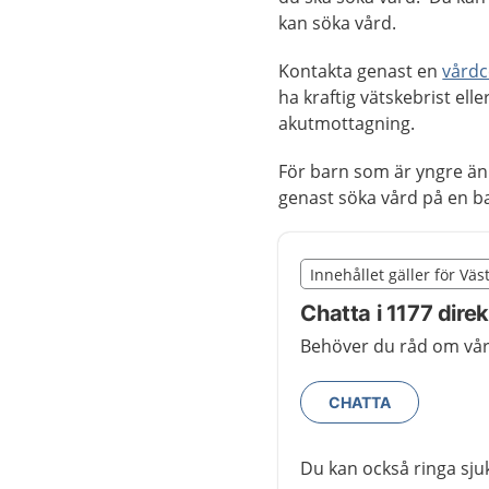
kan söka vård.
Kontakta genast en
vårdc
ha kraftig vätskebrist ell
akutmottagning.
För barn som är yngre än
genast söka vård på en 
Slut på det regionala t
Innehållet gäller för Vä
Nedan innehåll gäller 
Chatta i 1177 dir
Behöver du råd om vår
CHATTA
Du kan också ringa sj