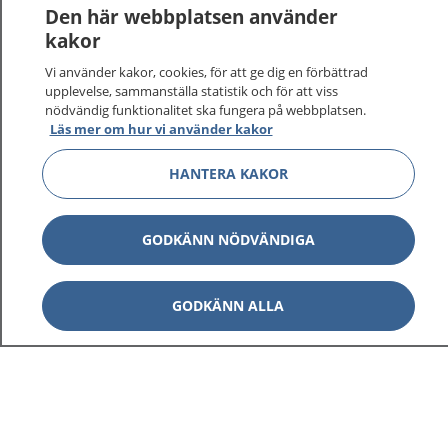
1177
–
tryggt om din hälsa och vård
Den här webbplatsen använder
kakor
På 1177.se får du råd om hälsa och information om
Vi använder kakor, cookies, för att ge dig en förbättrad
sjukdomar och vilka mottagningar du kan kontakta.
upplevelse, sammanställa statistik och för att viss
Logga in för att läsa din journal och göra dina
nödvändig funktionalitet ska fungera på webbplatsen.
vårdärenden. Ring telefonnummer 1177 för
Läs mer om hur vi använder kakor
sjukvårdsrådgivning dygnet runt.
1177 ger dig råd när du vill må bättre.
HANTERA KAKOR
GODKÄNN NÖDVÄNDIGA
Visa inn
1177 på flera språk
GODKÄNN ALLA
Visa inn
Om 1177
Visa inn
Kontakt