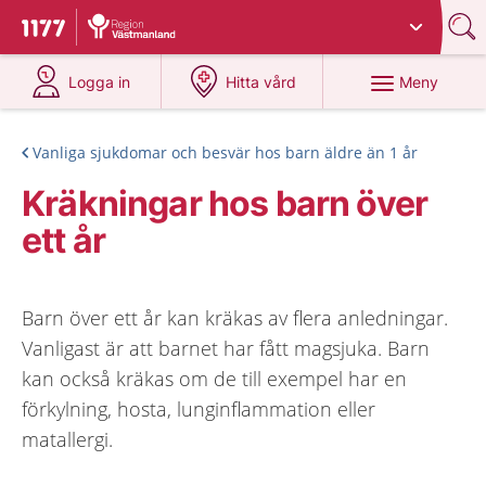
Du har valt region
Västmanland
.
Till startsidan för 1177
på 1177.se
på 1177.se
Meny
Logga in
Hitta vård
Vanliga sjukdomar och besvär hos barn äldre än 1 år
Kräkningar hos barn över
ett år
Barn över ett år kan kräkas av flera anledningar.
Vanligast är att barnet har fått magsjuka. Barn
kan också kräkas om de till exempel har en
förkylning, hosta, lunginflammation eller
matallergi.