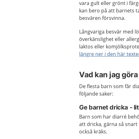
vara gult eller grönt i fä
kan bero på att barnets t
besvären försvinna.
Långvariga besvär med lös
överkänslighet eller alle
laktos eller komjölksprot
längre ner i den här text
Vad kan jag göra 
De flesta barn som får di
följande saker:
Ge barnet dricka - li
Barn som har diarré behöv
att dricka, gärna så snart
också kräks.