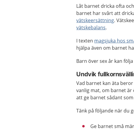
Låt barnet dricka ofta oc
barnet har svårt att dric
vätskeersättning
. Vätskee
vätskebalans
.
I texten
magsjuka hos sm
hjälpa även om barnet ha
Barn över sex år kan föl
Undvik fullkornsväll
Vad barnet kan äta beror 
vanlig mat, om barnet är ö
att ge barnet sådant som
Tänk på följande när du g
Ge barnet små män