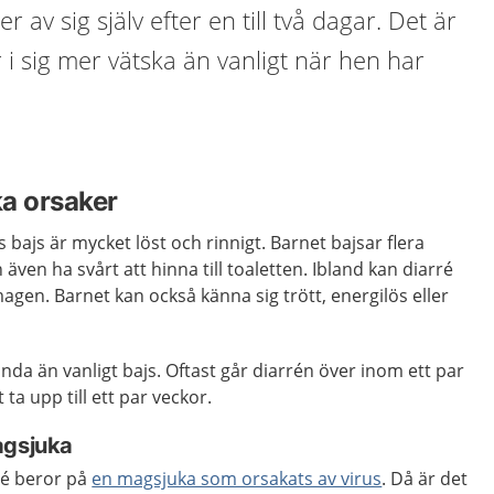
r av sig själv efter en till två dagar. Det är
år i sig mer vätska än vanligt när hen har
ka orsaker
 bajs är mycket löst och rinnigt. Barnet bajsar flera
ven ha svårt att hinna till toaletten. Ibland kan diarré
magen. Barnet kan också känna sig trött, energilös eller
nda än vanligt bajs. Oftast går diarrén över inom ett par
ta upp till ett par veckor.
agsjuka
rré beror på
en magsjuka som orsakats av virus
. Då är det