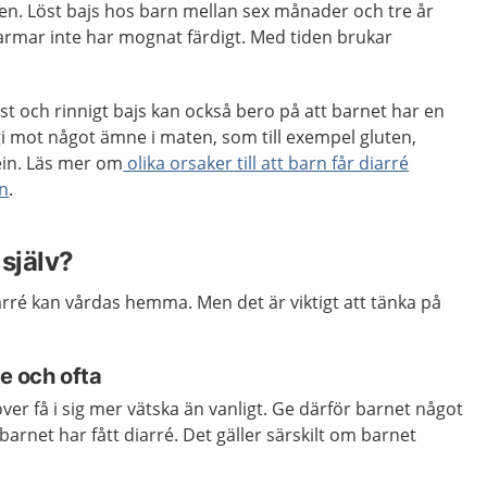
rgen. Löst bajs hos barn mellan sex månader och tre år
armar inte har mognat färdigt. Med tiden brukar
t och rinnigt bajs kan också bero på att barnet har en
rgi mot något ämne i maten, som till exempel gluten,
ein. Läs mer om
olika orsaker till att barn får diarré
en
.
själv?
arré kan vårdas hemma. Men det är viktigt att tänka på
te och ofta
er få i sig mer vätska än vanligt. Ge därför barnet något
 barnet har fått diarré. Det gäller särskilt om barnet