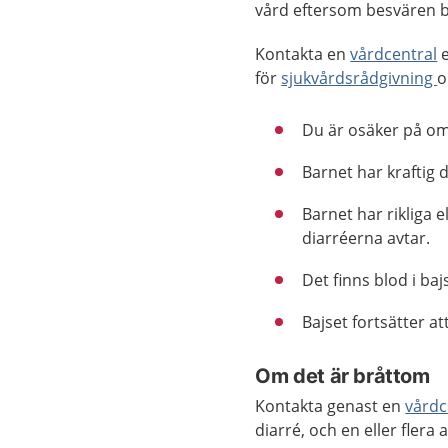
vård eftersom besvären br
Kontakta en
vårdcentral
e
för
sjukvårdsrådgivning
o
Du är osäker på om b
Barnet har kraftig 
Barnet har rikliga e
diarréerna avtar.
Det finns blod i baj
Bajset fortsätter at
Om det är bråttom
Kontakta genast en
vårdc
diarré, och en eller fler