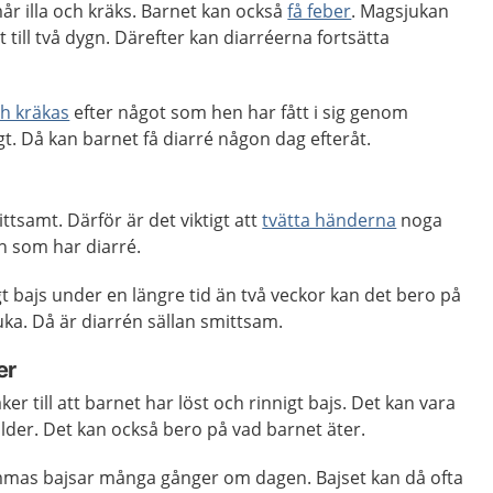
mår illa och kräks. Barnet kan också
få feber
. Magsjukan
tt till två dygn. Därefter kan diarréerna fortsätta
ch kräkas
efter något som hen har fått i sig genom
t. Då kan barnet få diarré någon dag efteråt.
ttsamt. Därför är det viktigt att
tvätta händerna
noga
n som har diarré.
gt bajs under en längre tid än två veckor kan det bero på
ka. Då är diarrén sällan smittsam.
er
er till att barnet har löst och rinnigt bajs. Det kan vara
lder. Det kan också bero på vad barnet äter.
mmas bajsar många gånger om dagen. Bajset kan då ofta