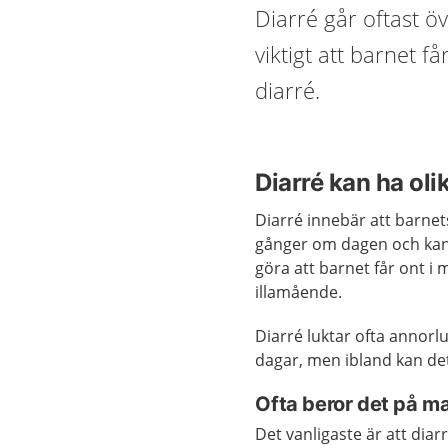
Diarré går oftast öve
viktigt att barnet f
diarré.
Diarré kan ha oli
Diarré innebär att barnets
gånger om dagen och kan ä
göra att barnet får ont i 
illamående.
Diarré luktar ofta annorlu
dagar, men ibland kan det 
Ofta beror det på m
Det vanligaste är att dia