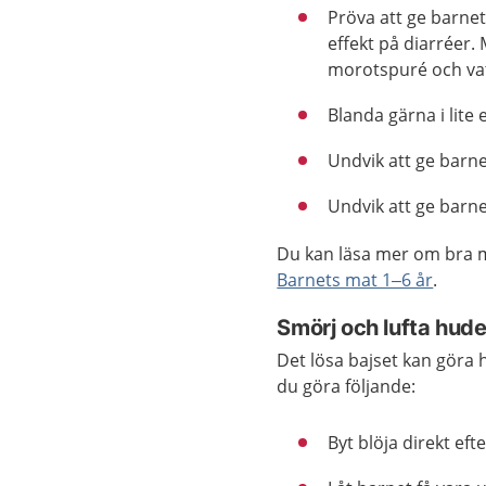
Pröva att ge barne
effekt på diarréer
morotspuré och va
Blanda gärna i lite 
Undvik att ge barne
Undvik att ge barne
Du kan läsa mer om bra m
Barnets mat 1–6 år
.
Smörj och lufta hud
Det lösa bajset kan göra 
du göra följande:
Byt blöja direkt eft