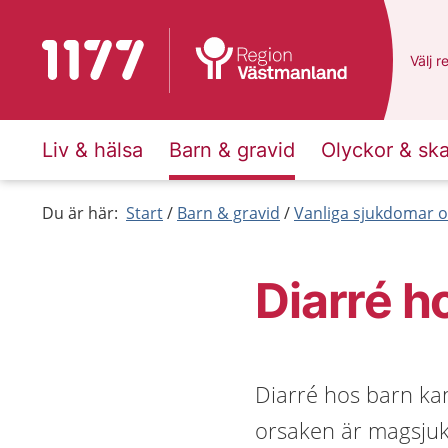
Till startsidan för 1177
Du ha
Välj
e
r
Liv & hälsa
Barn & gravid
Olyckor & sk
Du är här:
Start
Barn & gravid
Vanliga sjukdomar o
Diarré h
Diarré hos barn kan
orsaken är magsjuka