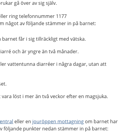
ukar gå över av sig själv.
ller ring telefonnummer 1177
m något av följande stämmer in på barnet:
arnet får i sig tillräckligt med vätska.
diarré och är yngre än två månader.
ller vattentunna diarréer i några dagar, utan att
set.
t vara löst i mer än två veckor efter en magsjuka.
entral
eller en
jouröppen mottagning
om barnet har
a av följande punkter nedan stämmer in på barnet: