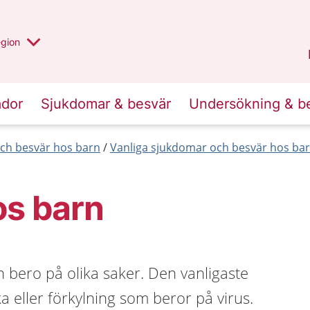
r valt region
n annan
egion
Västmanland
.
ador
Sjukdomar & besvär
Undersökning & b
ch besvär hos barn
Vanliga sjukdomar och besvär hos barn
os barn
 bero på olika saker. Den vanligaste
 eller förkylning som beror på virus.