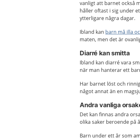
vanligt att barnet också 
håller oftast i sig under e
ytterligare några dagar.
Ibland kan
barn må illa o
maten, men det är ovanlig
Diarré kan smitta
Ibland kan diarré vara smi
när man hanterar ett bar
Har barnet löst och rinni
något annat än en magsju
Andra vanliga orsak
Det kan finnas andra orsak
olika saker beroende på å
Barn under ett år som a