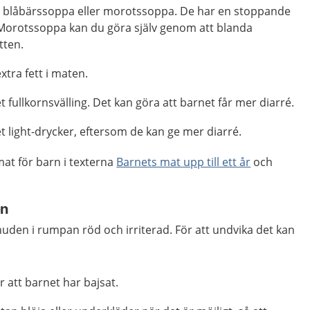
t blåbärssoppa eller morotssoppa. De har en stoppande
. Morotssoppa kan du göra själv genom att blanda
tten.
extra fett i maten.
t fullkornsvälling. Det kan göra att barnet får mer diarré.
t light-drycker, eftersom de kan ge mer diarré.
at för barn i texterna
Barnets mat upp till ett år
och
en
huden i rumpan röd och irriterad. För att undvika det kan
er att barnet har bajsat.