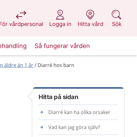
på 1177.se
på 1177.se
på 1177.se
på 1177.se
För vårdpersonal
Logga in
Hitta vård
Sök
ehandling
Så fungerar vården
 äldre än 1 år
Diarré hos barn
Hitta på sidan
Diarré kan ha olika orsaker
Vad kan jag göra själv?