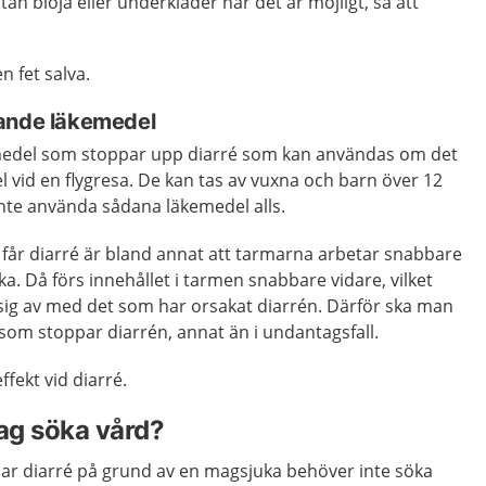
tan blöja eller underkläder när det är möjligt, så att
 fet salva.
pande läkemedel
emedel som stoppar upp diarré som kan användas om det
el vid en flygresa. De kan tas av vuxna och barn över 12
inte använda sådana läkemedel alls.
år diarré är bland annat att tarmarna arbetar snabbare
ka. Då förs innehållet i tarmen snabbare vidare, vilket
 sig av med det som har orsakat diarrén. Därför ska man
som stoppar diarrén, annat än i undantagsfall.
ffekt vid diarré.
jag söka vård?
har diarré på grund av en magsjuka behöver inte söka