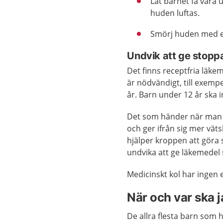
Låt barnet få vara u
huden luftas.
Smörj huden med en
Undvik att ge stop
Det finns receptfria läk
är nödvändigt, till exemp
år. Barn under 12 år ska 
Det som händer när man f
och ger ifrån sig mer väts
hjälper kroppen att göra
undvika att ge läkemedel 
Medicinskt kol har ingen e
När och var ska 
De allra flesta barn som 