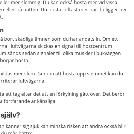
r eller mer slemmig. Du kan också hosta mer vid vissa
en eller på natten. Du hostar oftast mer när du ligger ner
t.
en
t få bort skadliga ämnen som du har andats in. Om ett
a i luftvägarna skickas en signal till hostcentrum i
um sänds sedan signaler till olika muskler i bukväggen
börjar hosta.
 bildas mer slem. Genom att hosta upp slemmet kan du
rriterar luftvägarna.
a ett tag efter det att en förkylning gått över. Det beror
a fortfarande är känsliga.
själv?
 känner sig sjuk kan minska risken att andra också blir
s du mår bättre.