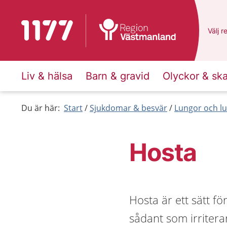
Till startsidan för 1177
Du ha
Välj
e
r
Liv & hälsa
Barn & gravid
Olyckor & sk
Du är här:
Start
Sjukdomar & besvär
Lungor och lu
Hosta
Hosta är ett sätt f
sådant som irritera