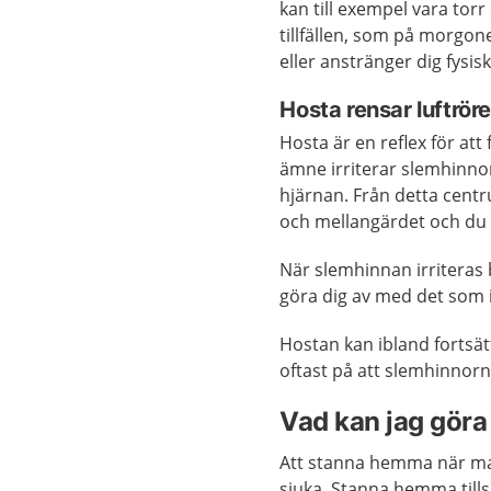
kan till exempel vara tor
tillfällen, som på morgon
eller anstränger dig fysisk
Hosta rensar luftrör
Hosta är en reflex för at
ämne irriterar slemhinnorn
hjärnan. Från detta centr
och mellangärdet och du 
När slemhinnan irriteras
göra dig av med det som i
Hostan kan ibland fortsätt
oftast på att slemhinnorn
Vad kan jag göra 
Att stanna hemma när man
sjuka. Stanna hemma till