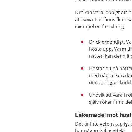
Det kan vara jobbigt att h
att sova. Det finns flera s
exempel en förkylning.
Drick ordentligt. V
hosta upp. Varm dry
natten kan det hjäl
Hostar du på natte
med några extra ku
om du lägger kudd
Undvik att vara i r
själv röker finns d
Läkemedel mot host
Det är inte vetenskapligt
har någon tydlig effekt.