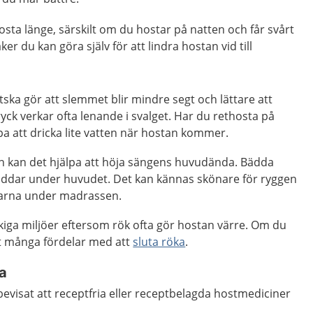
osta länge, särskilt om du hostar på natten och får svårt
aker du kan göra själv för att lindra hostan vid till
ätska gör att slemmet blir mindre segt och lättare att
ck verkar ofta lenande i svalget. Har du rethosta på
pa att dricka lite vatten när hostan kommer.
n kan det hjälpa att höja sängens huvudända. Bädda
ddar under huvudet. Det kan kännas skönare för ryggen
arna under madrassen.
ökiga miljöer eftersom rök ofta gör hostan värre. Om du
et många fördelar med att
sluta röka
.
a
 bevisat att receptfria eller receptbelagda hostmediciner