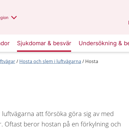
r valt region
n annan
egion
Västmanland
.
ador
Sjukdomar & besvär
Undersökning & b
ftvägar
Hosta och slem i luftvägarna
Hosta
ör luftvägarna att försöka göra sig av med
r. Oftast beror hostan på en förkylning och