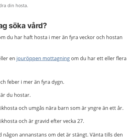
dra din hosta.
jag söka vård?
m du har haft hosta i mer än fyra veckor och hostan
ller en
jouröppen mottagning
om du har ett eller flera
ch feber i mer än fyra dygn.
är du hostar.
kikhosta och umgås nära barn som är yngre än ett år.
kikhosta och är gravid efter vecka 27.
d någon annanstans om det är stängt. Vänta tills den