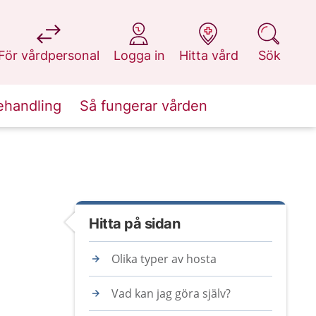
på 1177.se
på 1177.se
på 1177.se
på 1177.se
För vårdpersonal
Logga in
Hitta vård
Sök
ehandling
Så fungerar vården
Hitta på sidan
Olika typer av hosta
Vad kan jag göra själv?