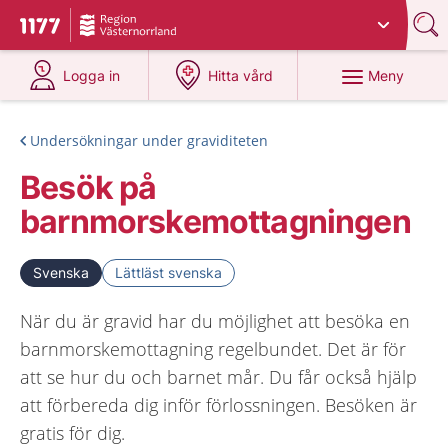
Du har valt region
Västernorrland
.
Till startsidan för 1177
på 1177.se
på 1177.se
Meny
Logga in
Hitta vård
Undersökningar under graviditeten
Besök på
barnmorskemottagningen
Svenska
Lättläst svenska
När du är gravid har du möjlighet att besöka en
barnmorskemottagning regelbundet. Det är för
att se hur du och barnet mår. Du får också hjälp
att förbereda dig inför förlossningen. Besöken är
gratis för dig.