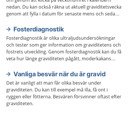
nedan. Du kan också räkna ut aktuell graviditetsvecka
genom att fylla i datum för senaste mens och sedan
klicka på "beräkna vecka". Du som redan har fått ett
beräknat födelsedatum kan i stället ange det direkt.
Fosterdiagnostik
Fosterdiagnostik är olika ultraljudsundersökningar
och tester som ger information om graviditetens och
fostrets utveckling. Genom fosterdiagnostik kan du få
veta hur länge graviditeten pågått, moderkakans
placering, eventuella avvikelser hos fostret,
kromosomavvikelser eller andra avvikelser med
Vanliga besvär när du är gravid
graviditeten.
Det är vanligt att man får olika besvär under
graviditeten. Du kan till exempel må illa, få ont i
ryggen eller fötterna. Besvären försvinner oftast efter
graviditeten.