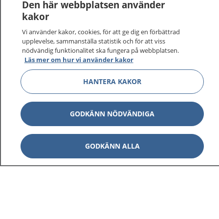
vårdärenden. Ring telefonnummer 1177 för
Den här webbplatsen använder
sjukvårdsrådgivning dygnet runt.
kakor
1177 ger dig råd när du vill må bättre.
Vi använder kakor, cookies, för att ge dig en förbättrad
upplevelse, sammanställa statistik och för att viss
nödvändig funktionalitet ska fungera på webbplatsen.
Läs mer om hur vi använder kakor
HANTERA KAKOR
Visa inn
1177 på flera språk
GODKÄNN NÖDVÄNDIGA
Visa inn
Om 1177
Visa inn
Kontakt
GODKÄNN ALLA
Behandling av personuppgifter
Hantering av kakor