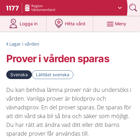
Du har valt region
Västernorrland
.
Till startsidan för 1177
på 1177.se
på 1177.se
Meny
Logga in
Hitta vård
Lagar i vården
Prover i vården sparas
Svenska
Lättläst svenska
Du kan behöva lämna prover när du undersöks i
vården. Vanliga prover är blodprov och
vävnadsprov. En del prover sparas. De sparas för
att din vård ska bli så bra och säker som möjligt.
Du har rätt att ändra vad ditt eller ditt barns
sparade prover får användas till.