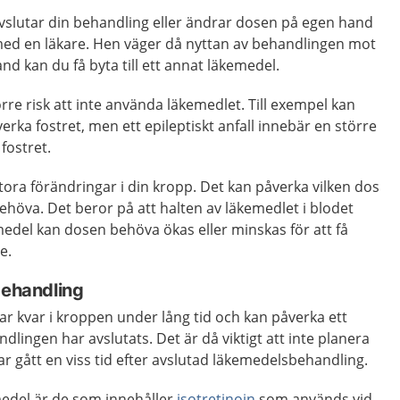
e avslutar din behandling eller ändrar dosen på egen hand
 med en läkare. Hen väger då nyttan av behandlingen mot
and kan du få byta till ett annat läkemedel.
rre risk att inte använda läkemedlet. Till exempel kan
erka fostret, men ett epileptiskt anfall innebär en större
 fostret.
tora förändringar i din kropp. Det kan påverka vilken dos
ehöva. Det beror på att halten av läkemedlet i blodet
medel kan dosen behöva ökas eller minskas för att få
e.
 behandling
r kvar i kroppen under lång tid och kan påverka ett
ndlingen har avslutats. Det är då viktigt att inte planera
ar gått en viss tid efter avslutad läkemedelsbehandling.
edel är de som innehåller
isotretinoin
som används vid