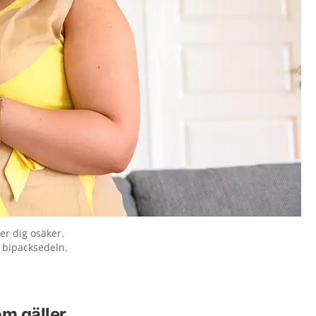
er dig osäker.
i bipacksedeln.
om gäller