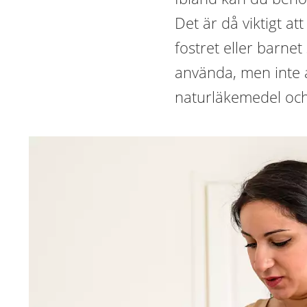
Det är då viktigt a
fostret eller barne
använda, men inte a
naturläkemedel och