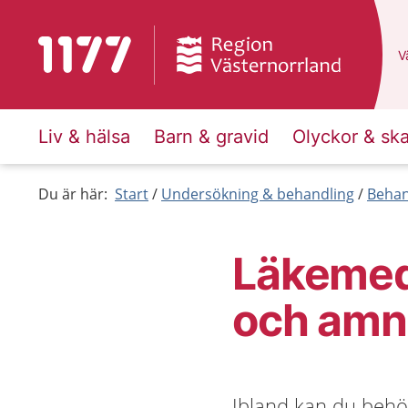
Till startsidan för 1177
D
Vä
Liv & hälsa
Barn & gravid
Olyckor & sk
Du är här:
Start
Undersökning & behandling
Behan
Läkemede
och amn
Ibland kan du behö