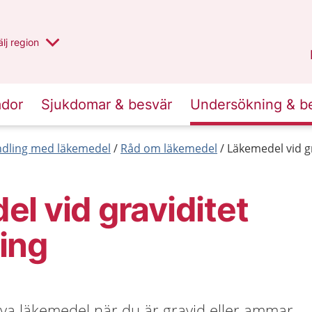
u har valt region
lj
en annan
region
Västernorrland
.
ador
Sjukdomar & besvär
Undersökning & b
dling med läkemedel
Råd om läkemedel
Läkemedel vid g
l vid graviditet
ing
va läkemedel när du är gravid eller ammar.