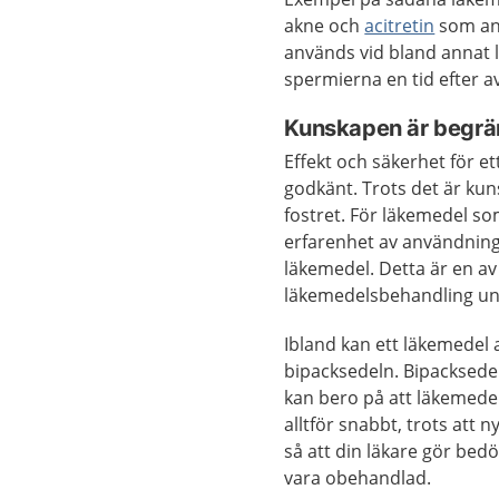
akne och
acitretin
som anv
används vid bland annat
spermierna en tid efter a
Kunskapen är
Effekt och säkerhet för e
godkänt. Trots det är kuns
fostret. För läkemedel s
erfarenhet av användning
läkemedel. Detta är en av 
läkemedelsbehandling und
Ibland kan ett läkemedel a
bipacksedeln. Bipacksede
kan bero på att läkemedel
alltför snabbt, trots att
så att din läkare gör bedö
vara obehandlad.