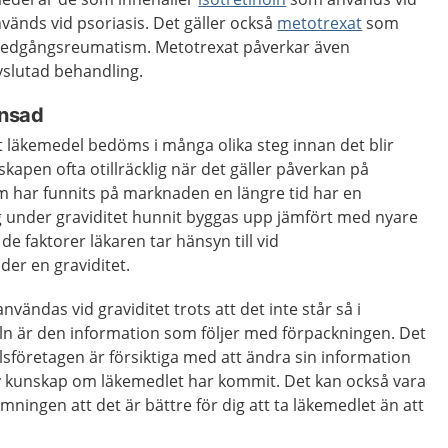
änds vid psoriasis. Det gäller också
metotrexat
som
 ledgångsreumatism. Metotrexat påverkar även
vslutad behandling.
 begränsad
tt läkemedel bedöms i många olika steg innan det blir
kapen ofta otillräcklig när det gäller påverkan på
om har funnits på marknaden en längre tid har en
 under graviditet hunnit byggas upp jämfört med nyare
de faktorer läkaren tar hänsyn till vid
er en graviditet.
nvändas vid graviditet trots att det inte står så i
ln är den information som följer med förpackningen. Det
sföretagen är försiktiga med att ändra sin information
 ny kunskap om läkemedlet har kommit. Det kan också vara
mningen att det är bättre för dig att ta läkemedlet än att