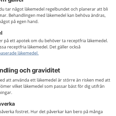
du tar något läkemedel regelbundet och planerar att bli
ammar. Behandlingen med läkemedel kan behöva ändras,
något på egen hand.
l
er på ett apotek om du behöver ta receptfria läkemedel.
sa receptfria läkemedel. Det gäller också
baserade läkemedel.
dling och graviditet
 med att använda ett läkemedel är större än risken med att
ömer vilket läkemedel som passar bäst för dig utifrån
ningar.
påverka
 påverka fostret. Hur det påverkar kan bero på många