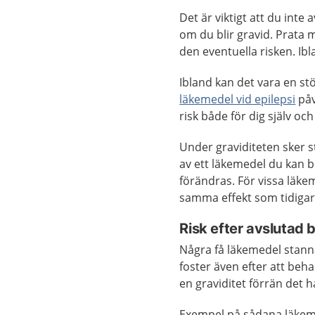
Det är viktigt att du int
om du blir gravid. Prata
den eventuella risken. Ibl
Ibland kan det vara en stö
läkemedel vid epilepsi
påv
risk både för dig själv och
Under graviditeten sker s
av ett läkemedel du kan b
förändras. För vissa läke
samma effekt som tidigar
Risk efter avslutad
Några få läkemedel stanna
foster även efter att beha
en graviditet förrän det h
Exempel på sådana läkem