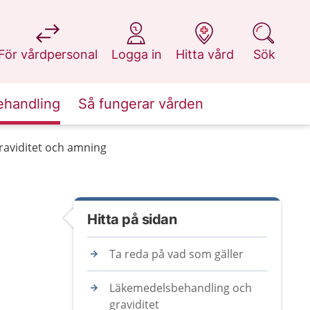
på 1177.se
på 1177.se
på 1177.se
på 1177.se
För vårdpersonal
Logga in
Hitta vård
Sök
ehandling
Så fungerar vården
raviditet och amning
Hitta på sidan
Ta reda på vad som gäller
Läkemedelsbehandling och
graviditet