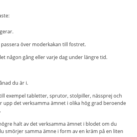
aste:
gerar.
passera över moderkakan till fostret.
t någon gång eller varje dag under längre tid.
ånad du är i.
ll exempel tabletter, sprutor, stolpiller, nässprej och
ar upp det verksamma ämnet i olika hög grad beroende
.
n högre halt av det verksamma ämnet i blodet om du
m du smörjer samma ämne i form av en kräm på en liten