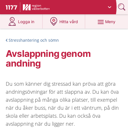
Du har valt region
Västerbotten
.
Till startsidan för 1177
på 1177.se
på 1177.se
Meny
Logga in
Hitta vård
Stresshantering och sömn
Avslappning genom
andning
Du som känner dig stressad kan pröva att göra
andningsövningar för att slappna av. Du kan öva
avslappning på många olika platser, till exempel
när du åker buss, när du är i ett väntrum, på din
skola eller arbetsplats. Du kan också öva
avslappning när du ligger ner.