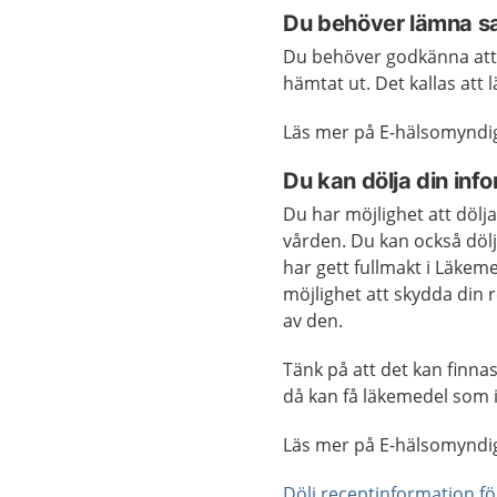
Du behöver lämna 
Du behöver godkänna att 
hämtat ut. Det kallas att
Läs mer på E-hälsomyndi
Du kan dölja din inf
Du har möjlighet att dölj
vården. Du kan också dölj
har gett fullmakt i Läkem
möjlighet att skydda din 
av den.
Tänk på att det kan finna
då kan få läkemedel som 
Läs mer på E-hälsomyndi
Dölj receptinformation f