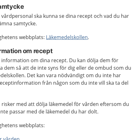
samtycke
vårdpersonal ska kunna se dina recept och vad du har
 lämna samtycke.
ghetens webbplats:
Läkemedelskollen
.
ormation om recept
a information om dina recept. Du kan dölja dem för
a dem så att de inte syns för dig eller de ombud som du
edelskollen. Det kan vara nödvändigt om du inte har
receptinformation från någon som du inte vill ska ta del
s risker med att dölja läkemedel för vården eftersom du
inte passar med de läkemedel du har dolt.
ghetens webbplats:
ör vården
.