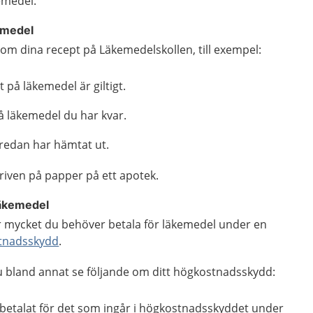
kemedel.
kemedel
 om dina recept på Läkemedelskollen, till exempel:
 på läkemedel är giltigt.
 läkemedel du har kvar.
 redan har hämtat ut.
kriven på papper på ett apotek.
läkemedel
ur mycket du behöver betala för läkemedel under en
tnadsskydd
.
u bland annat se följande om ditt högkostnadsskydd:
betalat för det som ingår i högkostnadsskyddet under