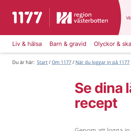
Till startsidan för 1177
Du
Väl
Liv & hälsa
Barn & gravid
Olyckor & sk
Du är här:
Start
Om 1177
När du loggar in på 1177
Se dina 
recept
Genom att logga in