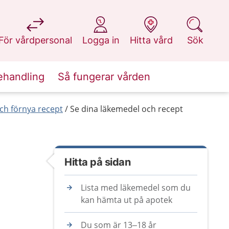
på 1177.se
på 1177.se
på 1177.se
på 1177.se
För vårdpersonal
Logga in
Hitta vård
Sök
ehandling
Så fungerar vården
ch förnya recept
Se dina läkemedel och recept
Hitta på sidan
Lista med läkemedel som du
kan hämta ut på apotek
Du som är 13–18 år