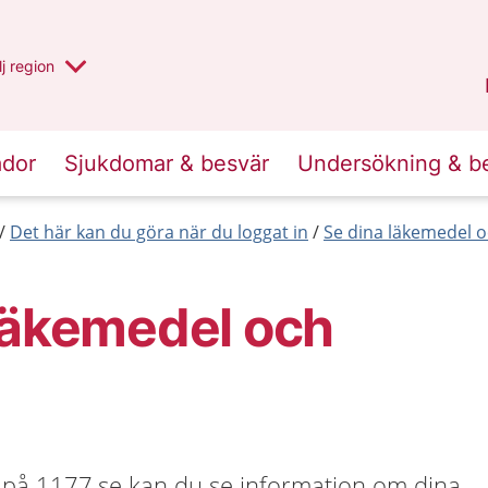
 har valt region
j
en annan
region
Västerbotten
.
ador
Sjukdomar & besvär
Undersökning & b
Det här kan du göra när du loggat in
Se dina läkemedel o
läkemedel och
 på 1177.se kan du se information om dina