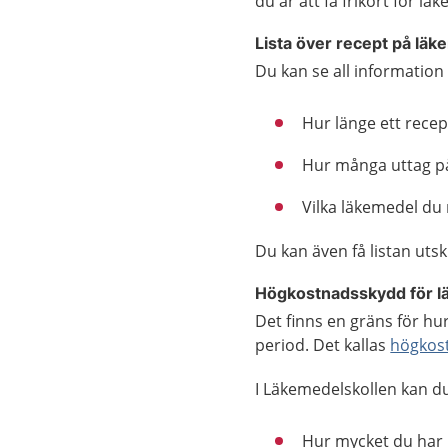
du är att få frikort för lä
Lista över recept på lä
Du kan se all information
Hur länge ett recept
Hur många uttag på
Vilka läkemedel du
Du kan även få listan uts
Högkostnadsskydd för 
Det finns en gräns för h
period. Det kallas
högkos
I Läkemedelskollen kan d
Hur mycket du har 