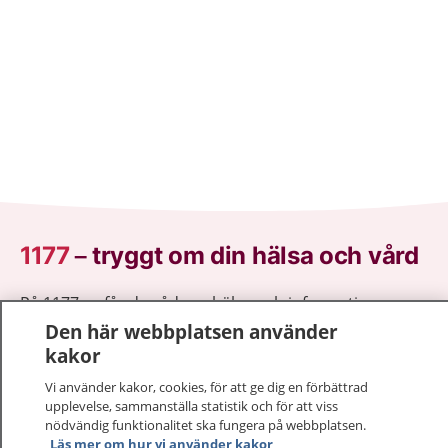
1177
–
tryggt om din hälsa och vård
På 1177.se får du råd om hälsa och information om
sjukdomar och vilka mottagningar du kan kontakta.
Den här webbplatsen använder
Logga in för att läsa din journal och göra dina
kakor
vårdärenden. Ring telefonnummer 1177 för
Vi använder kakor, cookies, för att ge dig en förbättrad
sjukvårdsrådgivning dygnet runt.
upplevelse, sammanställa statistik och för att viss
1177 ger dig råd när du vill må bättre.
nödvändig funktionalitet ska fungera på webbplatsen.
Läs mer om hur vi använder kakor