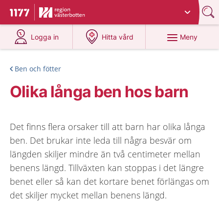
Du har valt region
Västerbotten
.
Till startsidan för 1177
på 1177.se
på 1177.se
Meny
Logga in
Hitta vård
Ben och fötter
Olika långa ben hos barn
Det finns flera orsaker till att barn har olika långa
ben. Det brukar inte leda till några besvär om
längden skiljer mindre än två centimeter mellan
benens längd. Tillväxten kan stoppas i det längre
benet eller så kan det kortare benet förlängas om
det skiljer mycket mellan benens längd.