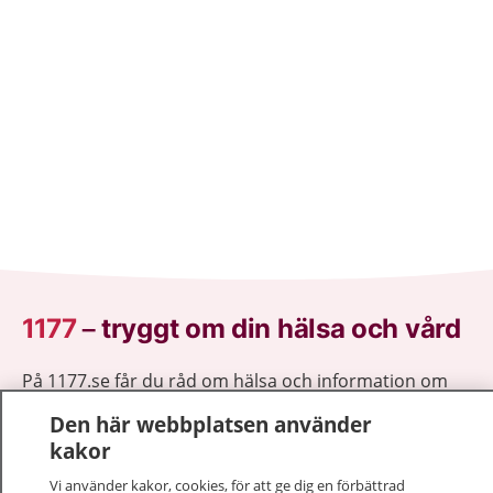
1177
–
tryggt om din hälsa och vård
På 1177.se får du råd om hälsa och information om
sjukdomar och vilka mottagningar du kan kontakta.
Den här webbplatsen använder
Logga in för att läsa din journal och göra dina
kakor
vårdärenden. Ring telefonnummer 1177 för
sjukvårdsrådgivning dygnet runt.
Vi använder kakor, cookies, för att ge dig en förbättrad