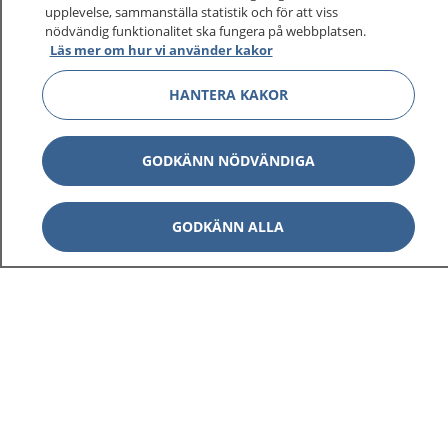
upplevelse, sammanställa statistik och för att viss
1177 ger dig råd när du vill må bättre.
nödvändig funktionalitet ska fungera på webbplatsen.
Läs mer om hur vi använder kakor
HANTERA KAKOR
Visa inn
1177 på flera språk
GODKÄNN NÖDVÄNDIGA
Visa inn
Om 1177
GODKÄNN ALLA
Visa inn
Kontakt
Behandling av personuppgifter
Hantering av kakor
Inställningar för kakor