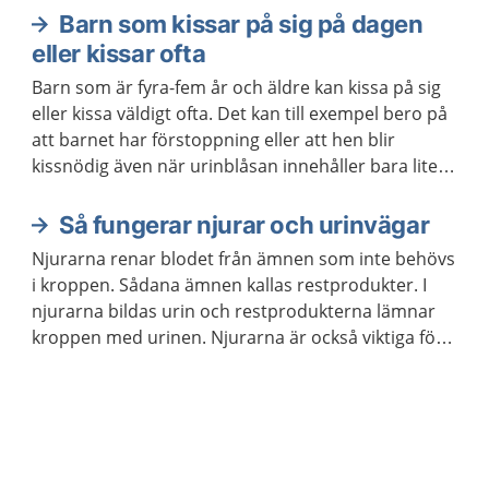
Barn som kissar på sig på dagen
Aktuella artiklar
eller kissar ofta
Barn som är fyra-fem år och äldre kan kissa på sig
eller kissa väldigt ofta. Det kan till exempel bero på
att barnet har förstoppning eller att hen blir
kissnödig även när urinblåsan innehåller bara lite
urin.
Så fungerar njurar och urinvägar
Njurarna renar blodet från ämnen som inte behövs
i kroppen. Sådana ämnen kallas restprodukter. I
njurarna bildas urin och restprodukterna lämnar
kroppen med urinen. Njurarna är också viktiga för
att reglera vattenbalansen, saltbalansen och
blodtrycket i kroppen.