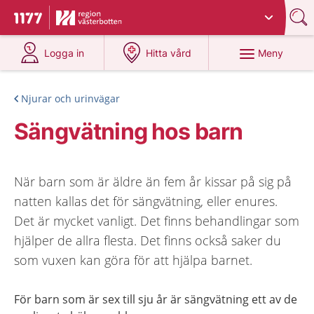
Du har valt region
Västerbotten
.
Till startsidan för 1177
på 1177.se
på 1177.se
Meny
Logga in
Hitta vård
Njurar och urinvägar
Sängvätning hos barn
När barn som är äldre än fem år kissar på sig på
natten kallas det för sängvätning, eller enures.
Det är mycket vanligt. Det finns behandlingar som
hjälper de allra flesta. Det finns också saker du
som vuxen kan göra för att hjälpa barnet.
För barn som är sex till sju år är sängvätning ett av de