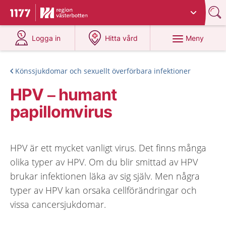
Du har valt region
Västerbotten
.
Till startsidan för 1177
på 1177.se
på 1177.se
Meny
Logga in
Hitta vård
Könssjukdomar och sexuellt överförbara infektioner
HPV – humant
papillomvirus
HPV är ett mycket vanligt virus. Det finns många
olika typer av HPV. Om du blir smittad av HPV
brukar infektionen läka av sig själv. Men några
typer av HPV kan orsaka cellförändringar och
vissa cancersjukdomar.