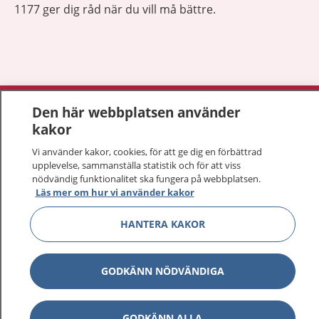
1177 ger dig råd när du vill må bättre.
Visa inn
1177 på flera språk
Den här webbplatsen använder
kakor
Visa inn
Om 1177
Vi använder kakor, cookies, för att ge dig en förbättrad
upplevelse, sammanställa statistik och för att viss
Visa inn
nödvändig funktionalitet ska fungera på webbplatsen.
Kontakt
Läs mer om hur vi använder kakor
HANTERA KAKOR
Behandling av personuppgifter
GODKÄNN NÖDVÄNDIGA
Hantering av kakor
Inställningar för kakor
GODKÄNN ALLA