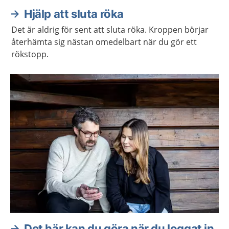
Hjälp att sluta röka
Det är aldrig för sent att sluta röka. Kroppen börjar
återhämta sig nästan omedelbart när du gör ett
rökstopp.
Det här kan du göra när du loggat in