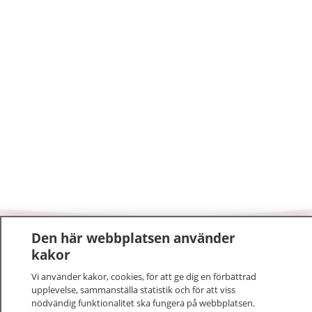
Den här webbplatsen använder
1177
–
tryggt om din hälsa och vård
kakor
Vi använder kakor, cookies, för att ge dig en förbättrad
På 1177.se får du råd om hälsa och information om
upplevelse, sammanställa statistik och för att viss
sjukdomar och vilka mottagningar du kan kontakta.
nödvändig funktionalitet ska fungera på webbplatsen.