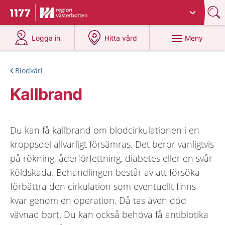
Du har valt region
Västerbotten
.
Till startsidan för 1177
på 1177.se
på 1177.se
Meny
Logga in
Hitta vård
Blodkärl
Kallbrand
Du kan få kallbrand om blodcirkulationen i en
kroppsdel allvarligt försämras. Det beror vanligtvis
på rökning, åderförfettning, diabetes eller en svår
köldskada. Behandlingen består av att försöka
förbättra den cirkulation som eventuellt finns
kvar genom en operation. Då tas även död
vävnad bort. Du kan också behöva få antibiotika