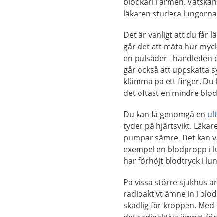
blodkärl i armen. Vätskan
läkaren studera lungorna 
Det är vanligt att du får
går det att mäta hur myck
en pulsåder i handleden el
går också att uppskatta sy
klämma på ett finger. Du
det oftast en mindre blo
Du kan få genomgå en
ul
tyder på hjärtsvikt. Läk
pumpar sämre. Det kan var
exempel en blodpropp i l
har förhöjt blodtryck i l
På vissa större sjukhus an
radioaktivt ämne in i blode
skadlig för kroppen. Med