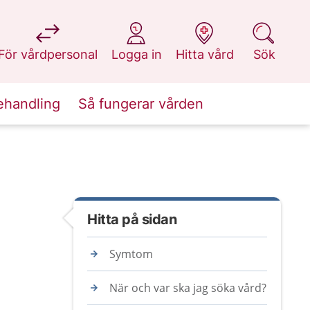
på 1177.se
på 1177.se
på 1177.se
på 1177.se
För vårdpersonal
Logga in
Hitta vård
Sök
ehandling
Så fungerar vården
Hitta på sidan
Symtom
När och var ska jag söka vård?