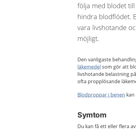
följa med blodet ti
hindra blodflödet. 
vara livshotande oc
möjligt.
Den vanligaste behandlin
läkemedel
som gör att blod
livshotande belastning p
ofta propplösande läkemed
Blodproppar i benen
kan 
Symtom
Du kan få ett eller flera