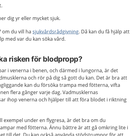
t.
er dig yr eller mycket sjuk.
 om du vill ha
sjukvårdsrådgivning
. Då kan du få hjälp att
p med var du kan söka vård.
ka risken för blodpropp?
ar i venerna i benen, och därmed i lungorna, är det
admusklerna och rör på dig så gott du kan. Det är bra att
liggande kan du försöka trampa med fötterna, vifta
nen flera gånger varje dag. Vadmusklernas
ihop venerna och hjälper till att föra blodet i riktning
till exempel under en flygresa, är det bra om du
ampar med fötterna. Ännu bättre är att gå omkring lite i
et till det. Du kan också använda stödstrumpor för att