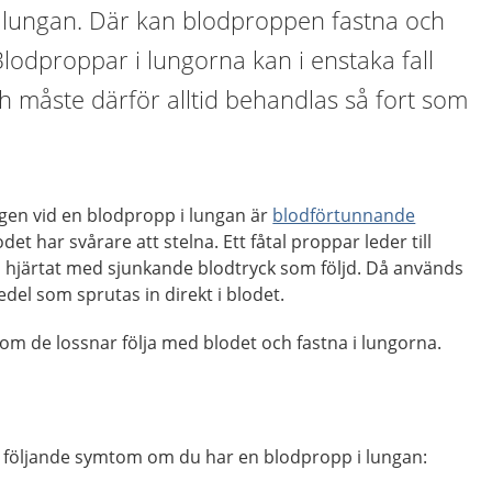
ll lungan. Där kan blodproppen fastna och
Blodproppar i lungorna kan i enstaka fall
h måste därför alltid behandlas så fort som
gen vid en blodpropp i lungan är
blodförtunnande
et har svårare att stelna. Ett fåtal proppar leder till
å hjärtat med sjunkande blodtryck som följd. Då används
el som sprutas in direkt i blodet.
om de lossnar följa med blodet och fastna i lungorna.
 av följande symtom om du har en blodpropp i lungan: