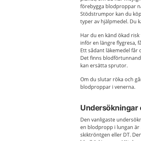
förebygga blodproppar när 
Stödstrumpor kan du köpa 
typer av hjälpmedel. Du k
Har du en känd ökad risk f
inför en längre flygresa,
Ett sådant läkemedel får 
Det finns blodförtunnand
kan ersätta sprutor.
Om du slutar röka och går
blodproppar i venerna.
Undersökningar 
Den vanligaste undersökni
en blodpropp i lungan är 
skiktröntgen eller DT. Den