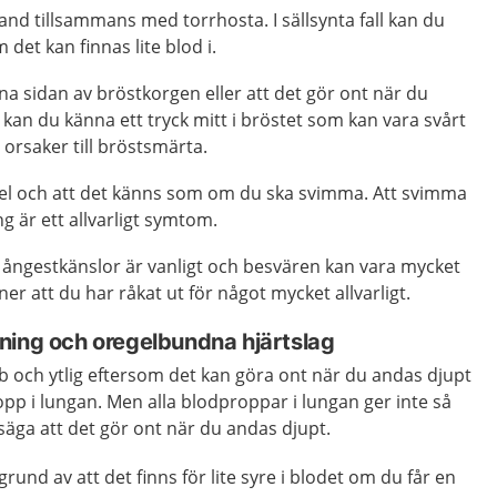
land tillsammans med torrhosta. I sällsynta fall kan du
det kan finnas lite blod i.
 ena sidan av bröstkorgen eller att det gör ont när du
 kan du känna ett tryck mitt i bröstet som kan vara svårt
a orsaker till bröstsmärta.
rsel och att det känns som om du ska svimma. Att svimma
g är ett allvarligt symtom.
 ångestkänslor är vanligt och besvären kan vara mycket
er att du har råkat ut för något mycket allvarligt.
ning och oregelbundna hjärtslag
 och ytlig eftersom det kan göra ont när du andas djupt
pp i lungan. Men alla blodproppar i lungan ger inte så
l säga att det gör ont när du andas djupt.
rund av att det finns för lite syre i blodet om du får en