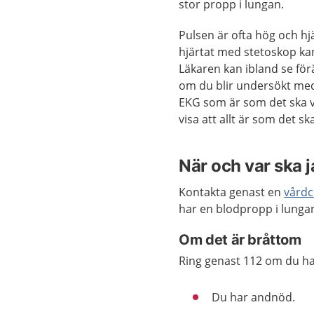
stor propp i lungan.
Pulsen är ofta hög och hj
hjärtat med stetoskop kan
Läkaren kan ibland se fö
om du blir undersökt med
EKG som är som det ska v
visa att allt är som det s
När och var ska 
Kontakta genast en
vårdc
har en blodpropp i lunga
Om det är bråttom
Ring genast 112 om du har
Du har andnöd.