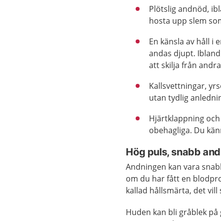
Plötslig andnöd, ib
hosta upp slem som 
En känsla av håll i
andas djupt. Ibland
att skilja från andr
Kallsvettningar, y
utan tydlig anlednin
Hjärtklappning och
obehagliga. Du känn
Hög puls, snabb and
Andningen kan vara snabb
om du har fått en blodpro
kallad hållsmärta, det vil
Huden kan bli gråblek på g