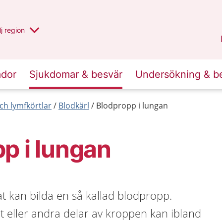
 har valt region
j
en annan
region
Västerbotten
.
ador
Sjukdomar & besvär
Undersökning & b
ch lymfkörtlar
Blodkärl
Blodpropp i lungan
p i lungan
t kan bilda en så kallad blodpropp.
t eller andra delar av kroppen kan ibland