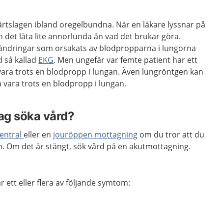
ärtslagen ibland oregelbundna. När en läkare lyssnar på
 det låta lite annorlunda än vad det brukar göra.
rändringar som orsakats av blodpropparna i lungorna
 så kallad
EKG
. Men ungefär var femte patient har ett
ara trots en blodpropp i lungan. Även lungröntgen kan
ka vara trots en blodpropp i lungan.
jag söka vård?
entral
eller en
jouröppen mottagning
om du tror att du
n. Om det är stängt, sök vård på en akutmottagning.
 ett eller flera av följande symtom: