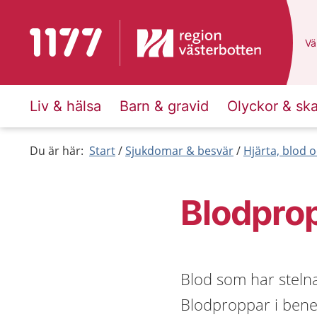
Till startsidan för 1177
Du
Väl
Liv & hälsa
Barn & gravid
Olyckor & sk
Du är här:
Start
Sjukdomar & besvär
Hjärta, blod o
Blodprop
Blod som har stelna
Blodproppar i bene