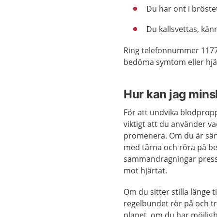
Du har ont i bröste
Du kallsvettas, känn
Ring telefonnummer 1177
bedöma symtom eller hjäl
Hur kan jag mins
För att undvika blodpropp
viktigt att du använder v
promenera. Om du är säng
med tårna och röra på be
sammandragningar pressar 
mot hjärtat.
Om du sitter stilla länge 
regelbundet rör på och tr
planet, om du har möjligh