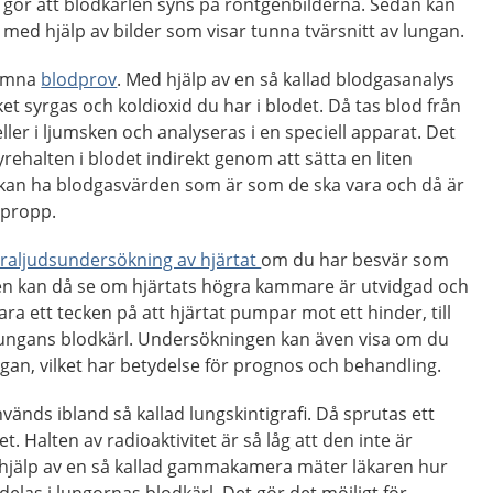
 gör att blodkärlen syns på röntgenbilderna. Sedan kan
med hjälp av bilder som visar tunna tvärsnitt av lungan.
 lämna
blodprov
. Med hjälp av en så kallad blodgasanalys
et syrgas och koldioxid du har i blodet. Då tas blod från
ler i ljumsken och analyseras i en speciell apparat. Det
rehalten i blodet indirekt genom att sätta en liten
 kan ha blodgasvärden som är som de ska vara och då är
dpropp.
traljudsundersökning av hjärtat
om du har besvär som
aren kan då se om hjärtats högra kammare är utvidgad och
a ett tecken på att hjärtat pumpar mot ett hinder, till
ungans blodkärl. Undersökningen kan även visa om du
ungan, vilket har betydelse för prognos och behandling.
vänds ibland så kallad lungskintigrafi. Då sprutas ett
t. Halten av radioaktivitet är så låg att den inte är
 hjälp av en så kallad gammakamera mäter läkaren hur