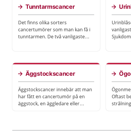
Det finns olika behandlingar.
Tunntarmscancer
Uri
Det finns olika sorters
Urinblås
cancertumörer som man kan få i
vanligas
tunntarmen. De två vanligaste
Sjukdome
sorterna kallas carcinoider och
utan att
adenocarcinom. De har olika
men ibla
prognos.
operatio
Äggstockscancer
Ögo
Äggstockscancer innebär att man
Ögonmela
har fått en cancertumör på en
Oftast 
äggstock, en äggledare eller
strålning
bukhinnan. Sjukdomen kan vara
behöver 
ärftlig.