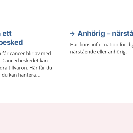
som gör att du mår bättr
 ett
Anhörig – närst
besked
Här finns information för d
närstående eller anhörig.
får cancer blir av med
. Cancerbeskedet kan
ra tillvaron. Här får du
 du kan hantera
rioden och tips om stöd.