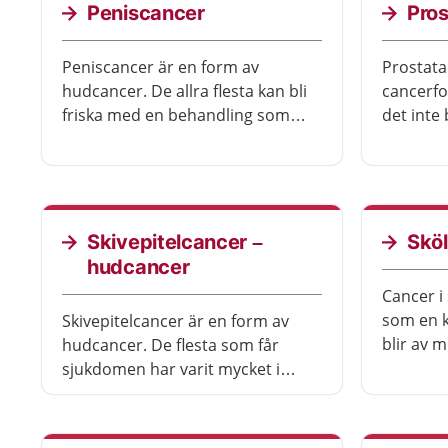
Peniscancer
Pro
Peniscancer är en form av
Prostata
hudcancer. De allra flesta kan bli
cancerfo
friska med en behandling som
det inte 
bevarar penisens funktioner. Det
behandli
är viktigt att söka vård tidigt.
avstå be
besvär.
Skivepitelcancer –
Skö
hudcancer
Cancer i
som en k
Skivepitelcancer är en form av
blir av 
hudcancer. De flesta som får
behandl
sjukdomen har varit mycket i
solen, men behöver inte ha bränt
sig. Det vanligaste är att bli av
med sjukdomen efter behandling.