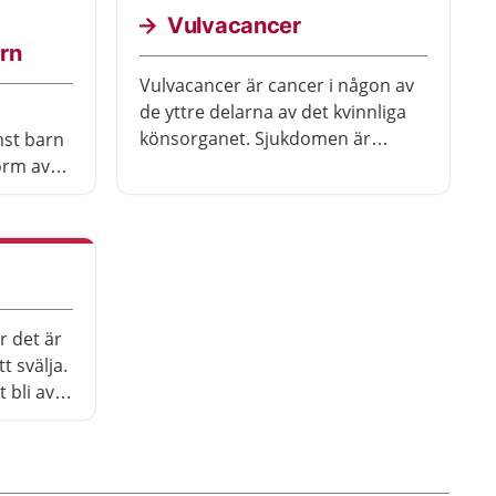
är större ju tidigare den upptäcks.
Vulvacancer
rn
Vulvacancer är cancer i någon av
de yttre delarna av det kvinnliga
könsorganet. Sjukdomen är
mst barn
ovanlig. De flesta som får
orm av
sjukdomen är över 70 år.
 av med
ng.
r det är
t svälja.
 bli av
upptäcks
 att bli
ingar