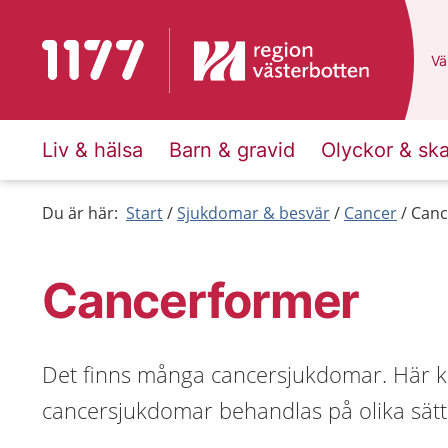
Till startsidan för 1177
Du
Väl
Liv & hälsa
Barn & gravid
Olyckor & sk
Du är här:
Start
Sjukdomar & besvär
Cancer
Canc
Cancerformer
Det finns många cancersjukdomar. Här ka
cancersjukdomar behandlas på olika sätt 