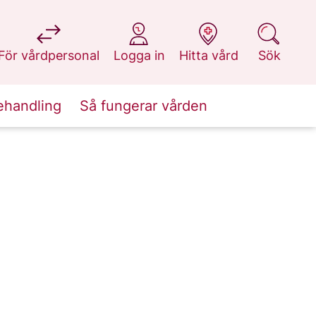
på 1177.se
på 1177.se
på 1177.se
på 1177.se
För vårdpersonal
Logga in
Hitta vård
Sök
ehandling
Så fungerar vården