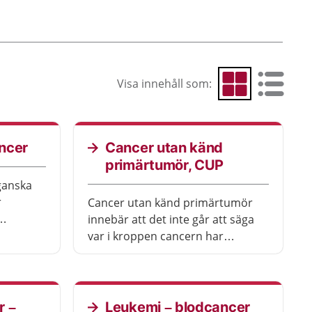
Visa innehåll som:
Visa som rutnät
Visa som 
ncer
Cancer utan känd
primärtumör, CUP
ganska
r
Cancer utan känd primärtumör
innebär att det inte går att säga
a och
var i kroppen cancern har
id
uppstått. Det kan gå att få
behandling ändå.
r –
Leukemi – blodcancer