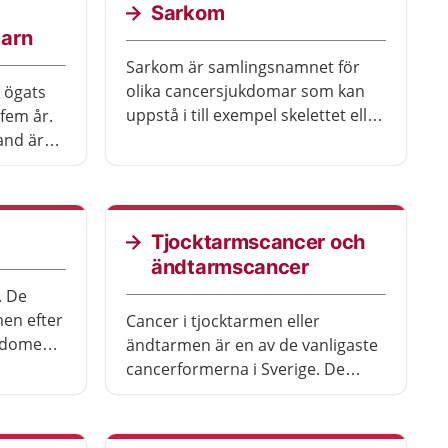
Sarkom
barn
Sarkom är samlingsnamnet för
olika cancersjukdomar som kan
 ögats
uppstå i till exempel skelettet eller
i musklerna.
and är
hur mycket
omen och
Tjocktarmscancer och
ändtarmscancer
. De
men efter
Cancer i tjocktarmen eller
ukdomen
ändtarmen är en av de vanligaste
cancerformerna i Sverige. De
flesta som får sjukdomen är över
60 år men en del är under 50 år.
Möjligheten att bli av med cancern