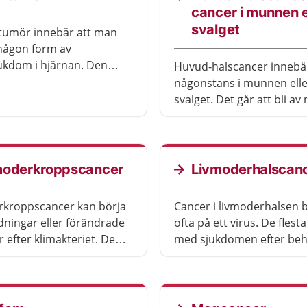
cancer i munnen e
svalget
tumör innebär att man
 någon form av
ukdom i hjärnan. Den
Huvud-halscancer innebä
ng du får beror på vilken
någonstans i munnen elle
umör det är och var i
svalget. Det går att bli a
den sitter.
sjukdomen om den upptä
tidigt. Det är viktigt med
rehabilitering.
moderkroppscancer
Livmoderhalscan
rkroppscancer kan börja
Cancer i livmoderhalsen 
ningar eller förändrade
ofta på ett virus. De flesta blir av
r efter klimakteriet. De
med sjukdomen efter beh
lir av med sjukdomen efter
ng.