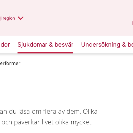
 har valt region
j
en annan
region
Västerbotten
.
ador
Sjukdomar & besvär
Undersökning & b
erformer
n du läsa om flera av dem. Olika
och påverkar livet olika mycket.