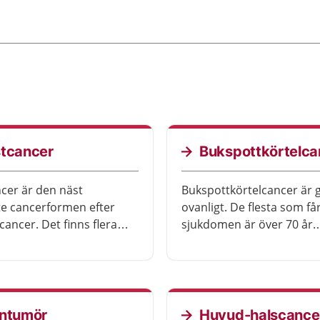
stcancer
Bukspottkörtelca
cer är den näst
Bukspottkörtelcancer är 
te cancerformen efter
ovanligt. De flesta som få
cancer. Det finns flera
sjukdomen är över 70 år.
 bröstcancer. De
Symtomen är ofta otydlig
 olika. Det går oftast att
kan vara desamma som v
med bröstcancer om
många andra sjukdomar.
n upptäcks tidigt.
rntumör
Huvud-halscance