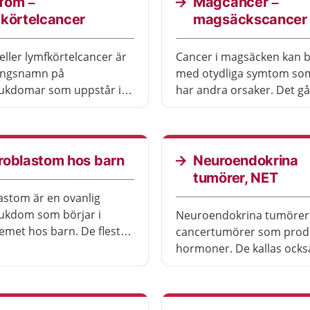
fom –
Magcancer –
fkörtelcancer
magsäckscancer
ller lymfkörtelcancer är
Cancer i magsäcken kan b
lingsnamn på
med otydliga symtom som
jukdomar som uppstår i
har andra orsaker. Det går
 kroppens lymfsystem. Det
av med sjukdomen om d
 hur det går att behandla
upptäcks tidigt.
men många kan bli av
kdomen.
roblastom hos barn
Neuroendokrina
tumörer, NET
stom är en ovanlig
ukdom som börjar i
Neuroendokrina tumörer
emet hos barn. De flesta
cancertumörer som prod
sjukdomen är under två
hormoner. De kallas ocks
och är vanligast i mag-
tt bli av med sjukdomen.
tarmkanalen eller i lungo
finns bra behandling.