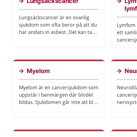
Lungsäckscancer
Lym
lym
Lungsäckscancer är en ovanlig
sjukdom som ofta beror på att du
Lymfom e
har andats in asbest. Det kan ta
ett sam
över 30 år för lungsäckscancer att
cancers
utvecklas.
celler i
varierar
lymfom, 
med sju
Myelom
Neu
Myelom är en cancersjukdom som
Neurobla
uppstår i benmärgen där blodet
cancersj
bildas. Sjukdomen går inte att bli
nervsyst
av med men du behöver bara
som får 
behandling om du har besvär.
år. Det är olika hur lätt eller svårt
det är a