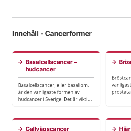
Innehåll - Cancerformer
Basalcellscancer –
Brö
hudcancer
Bröstcan
vanligas
Basalcellscancer, eller basaliom,
prostata
är den vanligaste formen av
typer av
hudcancer i Sverige. Det är viktigt
behandlas
att få behandling, trots att
blir av 
sjukdomen nästan aldrig är
sjukdome
livshotande.
Gallvägscancer
Hjä