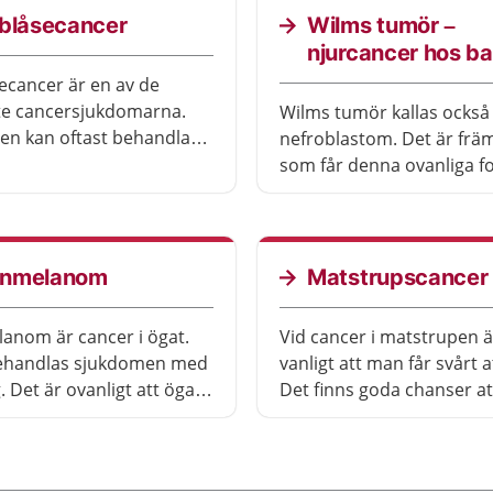
nblåsecancer
Wilms tumör –
njurcancer hos ba
ecancer är en av de
te cancersjukdomarna.
Wilms tumör kallas också
n kan oftast behandlas
nefroblastom. Det är frä
 du påverkas så mycket
som får denna ovanliga f
nd krävs en större
njurcancer. De flesta blir
n.
sjukdomen efter behandli
nmelanom
Matstrupscancer
nom är cancer i ögat.
Vid cancer i matstrupen ä
behandlas sjukdomen med
vanligt att man får svårt at
. Det är ovanligt att ögat
Det finns goda chanser att
opereras bort.
med sjukdomen om den 
tidigt. Om cancern inte går
av med finns det behandl