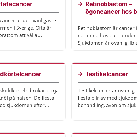
statacancer
Retinoblastom –
ögoncancer hos 
cancer är den vanligaste
rmen i Sverige. Ofta är
Retinoblastom är cancer i
bråttom att välja
näthinna hos barn under fem år.
ng. Ibland går det att
Sjukdomen är ovanlig. Ibl
handling och ändå slippa
den ärftlig. Det är olika 
synen påverkas av sjukd
behandlingen.
ldkörtelcancer
Testikelcancer
 sköldkörteln brukar börja
Testikelcancer är ovanligt
nöl på halsen. De flesta
flesta blir av med sjukdo
med sjukdomen efter
behandling, även om sj
ing
har hunnit sprida sig.