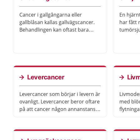
Cancer i gallgångarna eller
En hjärn
gallblåsan kallas gallvägscancer.
har fått
Behandlingen kan oftast bara
tumörsj
sakta ned och lindra sjukdomen.
behandli
Gallvägscancer är ovanligt.
typ av t
hjärnan 
Levercancer
Liv
Levercancer som börjar i levern är
Livmode
ovanligt. Levercancer beror oftare
med blöd
på att cancer någon annanstans i
flytninga
kroppen har spridit sig till levern.
flesta b
Prognosen och behandlingarna
behandli
skiljer sig åt.