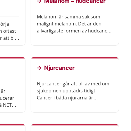
Melanom – hudcancer
Melanom är samma sak som
malignt melanom. Det är den
örja
allvarligaste formen av hudcancer.
 oftast
De flesta som får melanom har
 att bli
bränt sig många gånger i solen.
en
Nästan alla som får behandling
tidigt blir av med sjukdomen.
Njurcancer
Njurcancer går att bli av med om
sjukdomen upptäcks tidigt.
 är
Cancer i båda njurarna är
ucerar
ovanligt. Då beror det oftast på
å NET
att sjukdomen är ärftlig.
rna. Det