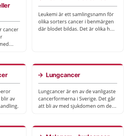
ller
Leukemi är ett samlingsnamn för
olika sorters cancer i benmärgen
där blodet bildas. Det är olika hur
r cancer
sjukdomen kan behandlas och
r
hur det går.
v med
cks
cer
Lungcancer
beror
Lungcancer är en av de vanligaste
cancerformerna i Sverige. Det går
andling.
att bli av med sjukdomen om den
upptäcks tidigt. Lungcancer
orsakas oftast av rökning.