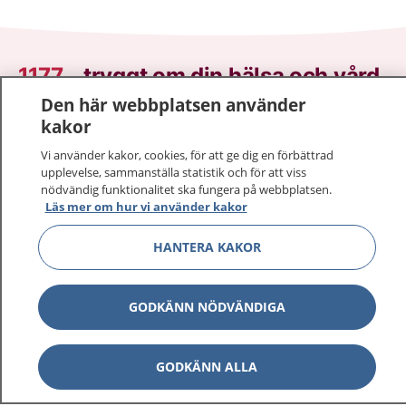
1177
–
tryggt om din hälsa och vård
Den här webbplatsen använder
På 1177.se får du råd om hälsa och information om
kakor
sjukdomar och vilka mottagningar du kan kontakta.
Vi använder kakor, cookies, för att ge dig en förbättrad
Logga in för att läsa din journal och göra dina
upplevelse, sammanställa statistik och för att viss
vårdärenden. Ring telefonnummer 1177 för
nödvändig funktionalitet ska fungera på webbplatsen.
sjukvårdsrådgivning dygnet runt.
Läs mer om hur vi använder kakor
1177 ger dig råd när du vill må bättre.
HANTERA KAKOR
GODKÄNN NÖDVÄNDIGA
Visa inn
1177 på flera språk
GODKÄNN ALLA
Visa inn
Om 1177