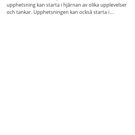
upphetsning kan starta i hjärnan av olika upplevelser
och tankar. Upphetsningen kan också starta i
kroppen genom beröring och smekningar, av dig
själv eller någon annan.