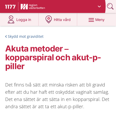
Du har valt region
Västerbotten
.
Till startsidan för 1177
på 1177.se
på 1177.se
Meny
Logga in
Hitta vård
Skydd mot graviditet
Akuta metoder –
kopparspiral och akut-p-
piller
Det finns två sätt att minska risken att bli gravid
efter att du har haft ett oskyddat vaginalt samlag.
Det ena sättet är att sätta in en kopparspiral. Det
andra sättet är att ta ett akut-p-piller.