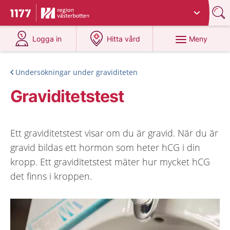
Du har valt region
Västerbotten
.
Till startsidan för 1177
på 1177.se
på 1177.se
Meny
Logga in
Hitta vård
Undersökningar under graviditeten
Graviditetstest
Ett graviditetstest visar om du är gravid. När du är
gravid bildas ett hormon som heter hCG i din
kropp. Ett graviditetstest mäter hur mycket hCG
det finns i kroppen.