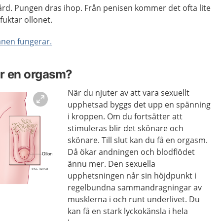
hård. Pungen dras ihop. Från penisen kommer det ofta lite
uktar ollonet.
nen fungerar.
r en orgasm?
När du njuter av att vara sexuellt
upphetsad byggs det upp en spänning
i kroppen. Om du fortsätter att
stimuleras blir det skönare och
skönare. Till slut kan du få en orgasm.
Då ökar andningen och blodflödet
ännu mer. Den sexuella
upphetsningen når sin höjdpunkt i
regelbundna sammandragningar av
musklerna i och runt underlivet. Du
kan få en stark lyckokänsla i hela