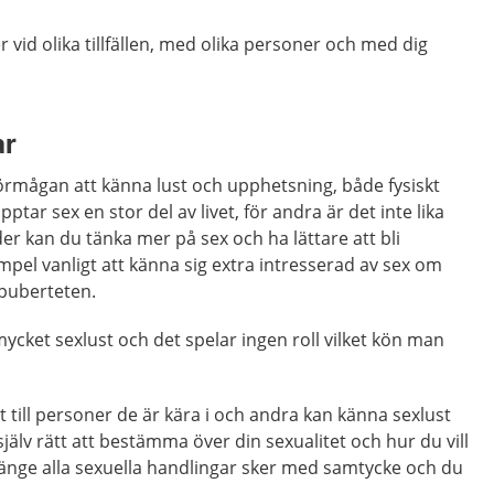
r vid olika tillfällen, med olika personer och med dig
ar
förmågan att känna lust och upphetsning, både fysiskt
ptar sex en stor del av livet, för andra är det inte lika
der kan du tänka mer på sex och ha lättare att bli
empel vanligt att känna sig extra intresserad av sex om
 puberteten.
mycket sexlust och det spelar ingen roll vilket kön man
t till personer de är kära i och andra kan känna sexlust
själv rätt att bestämma över din sexualitet och hur du vill
 länge alla sexuella handlingar sker med samtycke och du