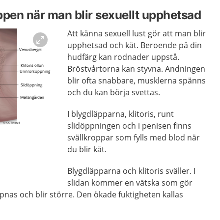
ppen när man blir sexuellt upphetsad
Att känna sexuell lust gör att man blir
upphetsad och kåt. Beroende på din
hudfärg kan rodnader uppstå.
Bröstvårtorna kan styvna. Andningen
blir ofta snabbare, musklerna spänns
och du kan börja svettas.
I blygdläpparna, klitoris, runt
slidöppningen och i penisen finns
svällkroppar som fylls med blod när
du blir kåt.
Blygdläpparna och klitoris sväller. I
slidan kommer en vätska som gör
ppnas och blir större. Den ökade fuktigheten kallas