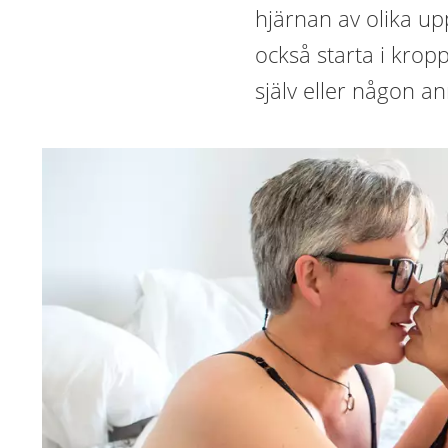
hjärnan av olika u
också starta i kro
själv eller någon a