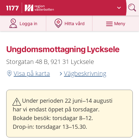
Du har valt region
Västerbotten
.
Till startsidan för 1177
på 1177.se
på 1177.se
Meny
Logga in
Hitta vård
Ungdoms­mottagning Lycksele
Storgatan 48 B, 921 31 Lycksele
Visa på karta
Vägbeskrivning
Under perioden 22 juni–14 augusti
har vi endast öppet på torsdagar.
Bokade besök: torsdagar 8–12.
Drop-in: torsdagar 13–15.30.