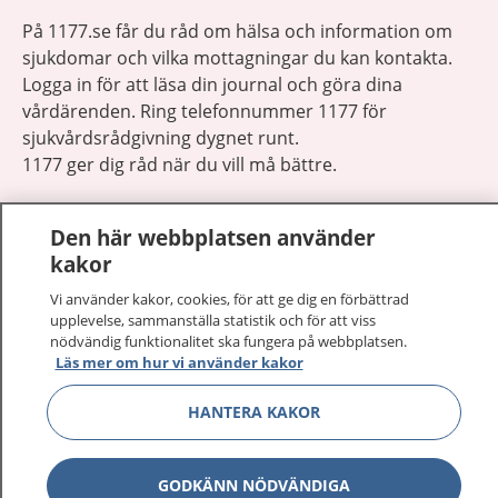
På 1177.se får du råd om hälsa och information om
sjukdomar och vilka mottagningar du kan kontakta.
Logga in för att läsa din journal och göra dina
vårdärenden. Ring telefonnummer 1177 för
sjukvårdsrådgivning dygnet runt.
1177 ger dig råd när du vill må bättre.
Den här webbplatsen använder
kakor
Vi använder kakor, cookies, för att ge dig en förbättrad
Visa inn
1177 på flera språk
upplevelse, sammanställa statistik och för att viss
nödvändig funktionalitet ska fungera på webbplatsen.
Läs mer om hur vi använder kakor
Visa inn
Om 1177
HANTERA KAKOR
Visa inn
Kontakt
GODKÄNN NÖDVÄNDIGA