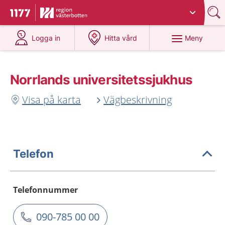
Du har valt region
Västerbotten
.
Till startsidan för 1177
på 1177.se
på 1177.se
Meny
Logga in
Hitta vård
Norrlands universitetssjukhus
Visa på karta
Vägbeskrivning
Telefon
Telefonnummer
090-785 00 00