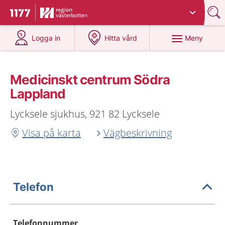
Du har valt region
Västerbotten
.
Till startsidan för 1177
på 1177.se
på 1177.se
Meny
Logga in
Hitta vård
Medicinskt centrum Södra
Lappland
Lycksele sjukhus, 921 82 Lycksele
Visa på karta
Vägbeskrivning
Telefon
Telefonnummer