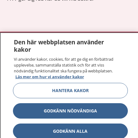
Visa inn
1177 på flera språk
Den här webbplatsen använder
kakor
Visa inn
Om 1177
Vi använder kakor, cookies, för att ge dig en förbättrad
upplevelse, sammanställa statistik och för att viss
Visa inn
nödvändig funktionalitet ska fungera på webbplatsen.
Kontakt
Läs mer om hur vi använder kakor
HANTERA KAKOR
Behandling av personuppgifter
GODKÄNN NÖDVÄNDIGA
Hantering av kakor
Inställningar för kakor
GODKÄNN ALLA