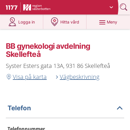
Du har valt region
Västerbotten
.
Till startsidan för 1177
på 1177.se
på 1177.se
Meny
Logga in
Hitta vård
BB gynekologi avdelning
Skellefteå
Syster Esters gata 13A, 931 86 Skellefteå
Visa på karta
Vägbeskrivning
Telefon
Telefonnummer