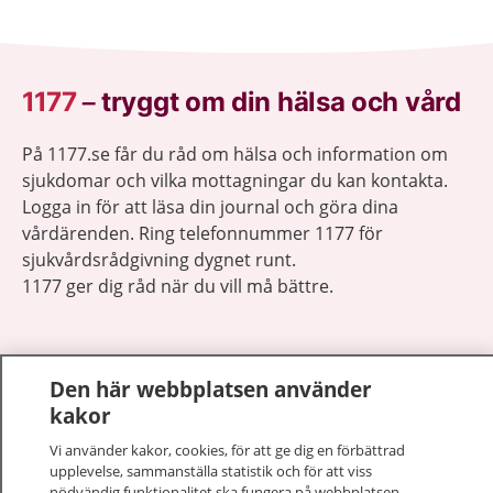
1177
–
tryggt om din hälsa och vård
På 1177.se får du råd om hälsa och information om
sjukdomar och vilka mottagningar du kan kontakta.
Logga in för att läsa din journal och göra dina
vårdärenden. Ring telefonnummer 1177 för
sjukvårdsrådgivning dygnet runt.
1177 ger dig råd när du vill må bättre.
Den här webbplatsen använder
kakor
Visa inn
1177 på flera språk
Vi använder kakor, cookies, för att ge dig en förbättrad
upplevelse, sammanställa statistik och för att viss
Visa inn
Om 1177
nödvändig funktionalitet ska fungera på webbplatsen.