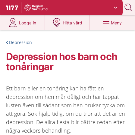
Du har valt region
Värmland
.
Till startsidan för 1177
på 1177.se
på 1177.se
Meny
Logga in
Hitta vård
Depression
Depression hos barn och
tonåringar
Ett barn eller en tonåring kan ha fått en
depression om hen mår dåligt och har tappat
lusten även till sådant som hen brukar tycka om
att göra. Sök hjälp tidigt om du tror att det är en
depression. De allra flesta blir bättre redan efter
några veckors behandling.