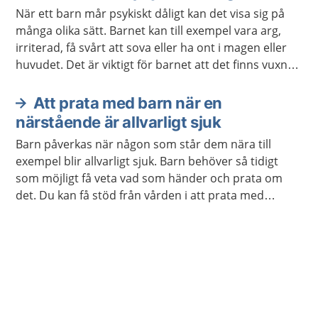
När ett barn mår psykiskt dåligt kan det visa sig på
många olika sätt. Barnet kan till exempel vara arg,
irriterad, få svårt att sova eller ha ont i magen eller
huvudet. Det är viktigt för barnet att det finns vuxna
som lyssnar och ger stöd. Ibland behövs också stöd
och hjälp från sjukvården eller kommunen.
Att prata med barn när en
närstående är allvarligt sjuk
Barn påverkas när någon som står dem nära till
exempel blir allvarligt sjuk. Barn behöver så tidigt
som möjligt få veta vad som händer och prata om
det. Du kan få stöd från vården i att prata med
barnet.