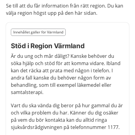
Se till att du får information från rätt region. Du kan
välja region högst upp på den här sidan.
Slut på det regionala tillägget från region Värmland
Innehållet gäller för Värmland
Nedan innehåll gäller region Värmland
Stöd i Region Värmland
Är du ung och mår dåligt? Kanske behöver du
söka hjälp och stöd för att komma vidare. Ibland
kan det räcka att prata med någon i telefon. I
andra fall kanske du behöver någon form av
behandling, som till exempel läkemedel eller
samtalsterapi.
Vart du ska vända dig beror på hur gammal du är
och vilka problem du har. Känner du dig osäker
på vem du bör kontakta kan du alltid ringa
sjukvårdsrådgivningen på telefonnummer 1177.