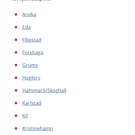
Arvika
Eda
Filipstad
Forshaga
Grums
Hagfors
Hammarö/Skoghall
Karlstad
Kil
Kristinehamn