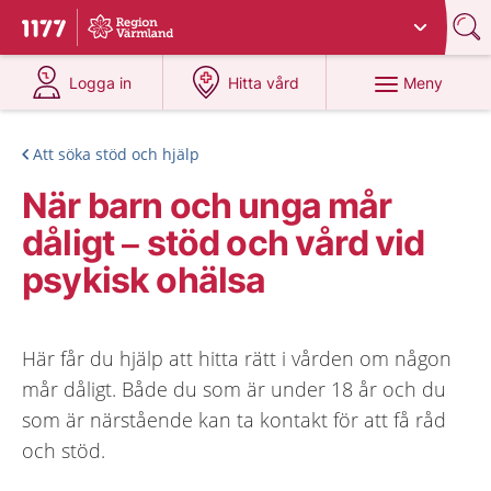
Du har valt region
Värmland
.
Till startsidan för 1177
på 1177.se
på 1177.se
Meny
Logga in
Hitta vård
Att söka stöd och hjälp
När barn och unga mår
dåligt – stöd och vård vid
psykisk ohälsa
Här får du hjälp att hitta rätt i vården om någon
mår dåligt. Både du som är under 18 år och du
som är närstående kan ta kontakt för att få råd
och stöd.