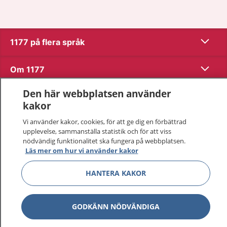
Visa inn
1177 på flera språk
Visa inn
Om 1177
Den här webbplatsen använder
Visa inn
Kontakt
kakor
Vi använder kakor, cookies, för att ge dig en förbättrad
upplevelse, sammanställa statistik och för att viss
Behandling av personuppgifter
nödvändig funktionalitet ska fungera på webbplatsen.
Läs mer om hur vi använder kakor
Hantering av kakor
HANTERA KAKOR
Inställningar för kakor
GODKÄNN NÖDVÄNDIGA
1177 – en tjänst från
Inera.