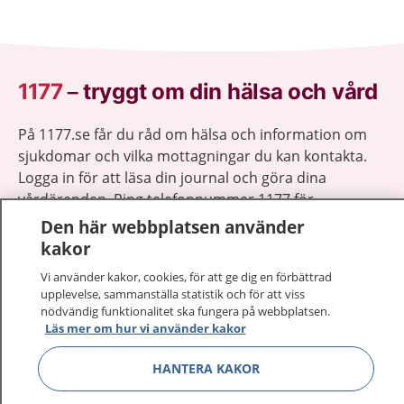
1177
–
tryggt om din hälsa och vård
På 1177.se får du råd om hälsa och information om
sjukdomar och vilka mottagningar du kan kontakta.
Logga in för att läsa din journal och göra dina
vårdärenden. Ring telefonnummer 1177 för
sjukvårdsrådgivning dygnet runt.
Den här webbplatsen använder
1177 ger dig råd när du vill må bättre.
kakor
Vi använder kakor, cookies, för att ge dig en förbättrad
upplevelse, sammanställa statistik och för att viss
nödvändig funktionalitet ska fungera på webbplatsen.
Läs mer om hur vi använder kakor
Visa inn
1177 på flera språk
HANTERA KAKOR