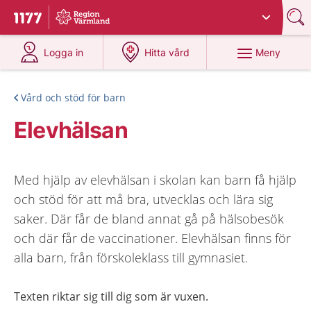
Du har valt region
Värmland
.
Till startsidan för 1177
på 1177.se
på 1177.se
Meny
Logga in
Hitta vård
Vård och stöd för barn
Elevhälsan
Med hjälp av elevhälsan i skolan kan barn få hjälp
och stöd för att må bra, utvecklas och lära sig
saker. Där får de bland annat gå på hälsobesök
och där får de vaccinationer. Elevhälsan finns för
alla barn, från förskoleklass till gymnasiet.
Texten riktar sig till dig som är vuxen.