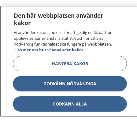
Den här webbplatsen använder
kakor
Vi använder kakor, cookies, för att ge dig en förbättrad
1177
–
tryggt om din hälsa och vård
upplevelse, sammanställa statistik och för att viss
nödvändig funktionalitet ska fungera på webbplatsen.
Läs mer om hur vi använder kakor
På 1177.se får du råd om hälsa och information om
sjukdomar och vilka mottagningar du kan kontakta.
HANTERA KAKOR
Logga in för att läsa din journal och göra dina
vårdärenden. Ring telefonnummer 1177 för
sjukvårdsrådgivning dygnet runt.
GODKÄNN NÖDVÄNDIGA
1177 ger dig råd när du vill må bättre.
GODKÄNN ALLA
Visa inn
1177 på flera språk