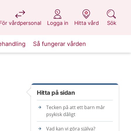
på 1177.se
på 1177.se
på 1177.se
på 1177.se
För vårdpersonal
Logga in
Hitta vård
Sök
ehandling
Så fungerar vården
Hitta på sidan
Tecken på att ett barn mår
psykisk dåligt
Vad kan vi göra själva?