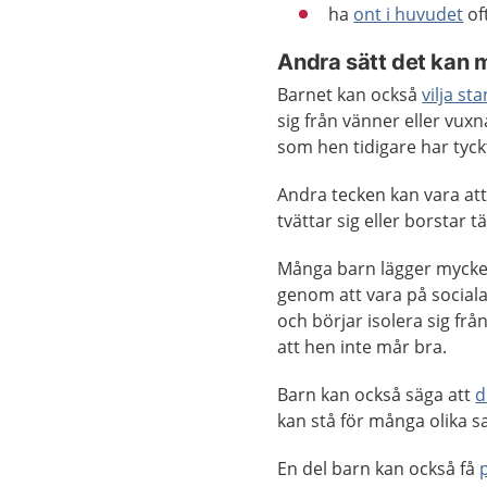
ha
ont i huvudet
of
Andra sätt det kan 
Barnet kan också
vilja s
sig från vänner eller vux
som hen tidigare har tyck
Andra tecken kan vara att
tvättar sig eller borstar 
Många barn lägger mycket 
genom att vara på sociala
och börjar isolera sig fr
att hen inte mår bra.
Barn kan också säga att
d
kan stå för många olika sa
En del barn kan också få