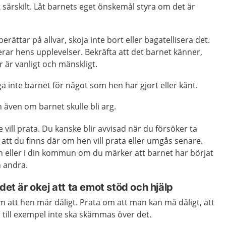
 särskilt. Låt barnets eget önskemål styra om det är
rättar på allvar, skoja inte bort eller bagatellisera det.
erar hens upplevelser. Bekräfta att det barnet känner,
 är vanligt och mänskligt.
ga inte barnet för något som hen har gjort eller känt.
n även om barnet skulle bli arg.
e vill prata. Du kanske blir avvisad när du försöker ta
t att du finns där om hen vill prata eller umgås senare.
n eller i din kommun om du märker att barnet har börjat
h andra.
det är okej att ta emot stöd och hjälp
 att hen mår dåligt. Prata om att man kan må dåligt, att
n till exempel inte ska skämmas över det.