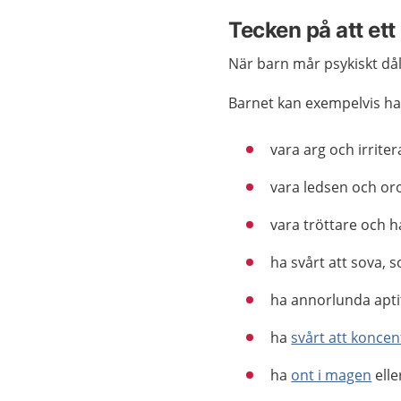
Tecken på att ett
När barn mår psykiskt dål
Barnet kan exempelvis ha e
vara arg och irrite
vara ledsen och oro
vara tröttare och h
ha svårt att sova, s
ha annorlunda apti
ha
svårt att koncen
ha
ont i magen
elle