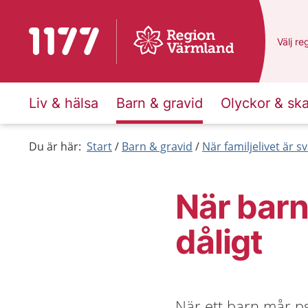
Till startsidan för 1177
Du har
Välj
en
re
Liv & hälsa
Barn & gravid
Olyckor & sk
Du är här:
Start
Barn & gravid
När familjelivet är sv
När barn
dåligt
När ett barn mår ps