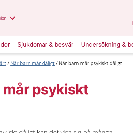
 valt region
 annan
gion
Värmland
.
ador
Sjukdomar & besvär
Undersökning & b
årt
När barn mår dåligt
När barn mår psykiskt dåligt
 mår psykiskt
ykiskt dåligt kan det visa sig på många