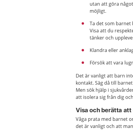
utan att göra något
möjligt.
Ta det som barnet be
Visa att du respekt
tänker och upplever
Klandra eller ankla
Försök att vara lug
Det är vanligt att barn int
kontakt. Säg då till barne
Men sök hjälp i sjukvårde
att isolera sig från dig oc
Visa och berätta att 
Våga prata med barnet om
det är vanligt och att ma